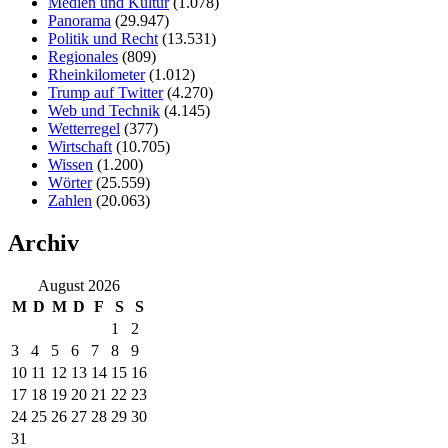
Medien und Kultur
(1.078)
Panorama
(29.947)
Politik und Recht
(13.531)
Regionales
(809)
Rheinkilometer
(1.012)
Trump auf Twitter
(4.270)
Web und Technik
(4.145)
Wetterregel
(377)
Wirtschaft
(10.705)
Wissen
(1.200)
Wörter
(25.559)
Zahlen
(20.063)
Archiv
August 2026
M
D
M
D
F
S
S
1
2
3
4
5
6
7
8
9
10
11
12
13
14
15
16
17
18
19
20
21
22
23
24
25
26
27
28
29
30
31