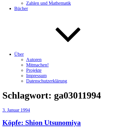
Zahlen und Mathematik
Bücher
Über
Autoren
Mitmachen!
Projekte
Impressum
Datenschutzerklärung
Schlagwort:
ga03011994
Veröffentlicht
3. Januar 1994
am
Köpfe: Shion Utsunomiya