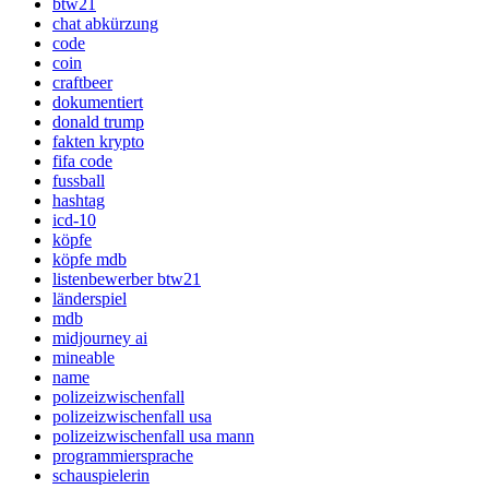
btw21
chat abkürzung
code
coin
craftbeer
dokumentiert
donald trump
fakten krypto
fifa code
fussball
hashtag
icd-10
köpfe
köpfe mdb
listenbewerber btw21
länderspiel
mdb
midjourney ai
mineable
name
polizeizwischenfall
polizeizwischenfall usa
polizeizwischenfall usa mann
programmiersprache
schauspielerin