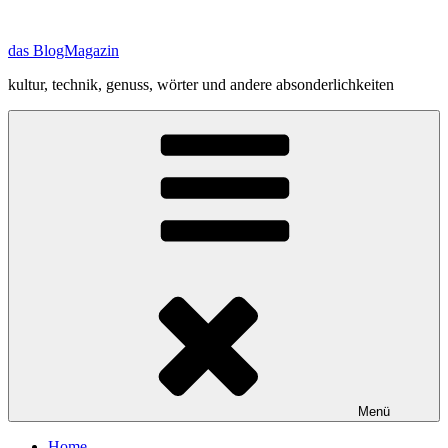
Zum
Inhalt
das BlogMagazin
springen
kultur, technik, genuss, wörter und andere absonderlichkeiten
Menü
Home