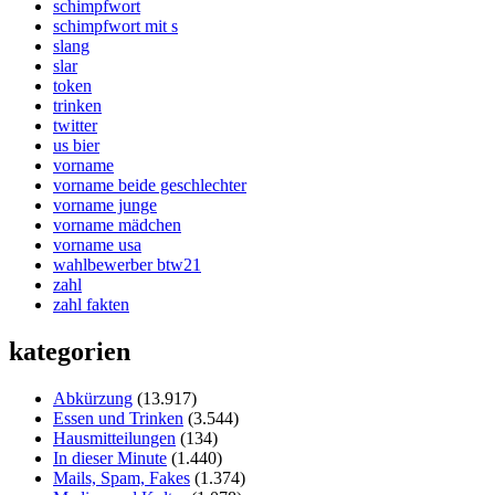
schimpfwort
schimpfwort mit s
slang
slar
token
trinken
twitter
us bier
vorname
vorname beide geschlechter
vorname junge
vorname mädchen
vorname usa
wahlbewerber btw21
zahl
zahl fakten
kategorien
Abkürzung
(13.917)
Essen und Trinken
(3.544)
Hausmitteilungen
(134)
In dieser Minute
(1.440)
Mails, Spam, Fakes
(1.374)