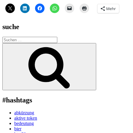
Mehr
suche
Suche
nach:
Suchen
#hashtags
abkürzung
aktive token
bedeutung
bier