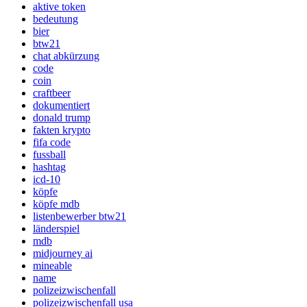
aktive token
bedeutung
bier
btw21
chat abkürzung
code
coin
craftbeer
dokumentiert
donald trump
fakten krypto
fifa code
fussball
hashtag
icd-10
köpfe
köpfe mdb
listenbewerber btw21
länderspiel
mdb
midjourney ai
mineable
name
polizeizwischenfall
polizeizwischenfall usa