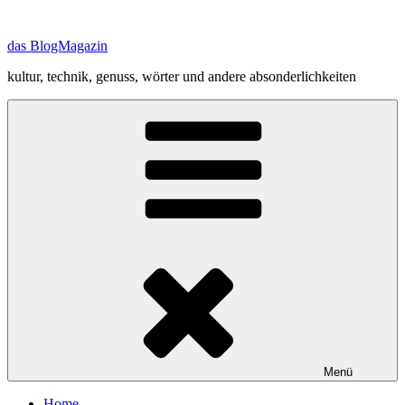
Zum
Inhalt
das BlogMagazin
springen
kultur, technik, genuss, wörter und andere absonderlichkeiten
Menü
Home