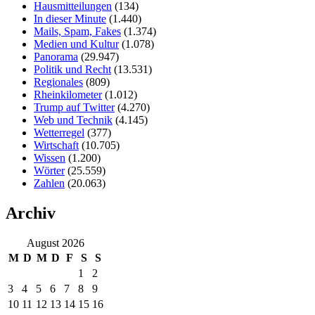
Hausmitteilungen
(134)
In dieser Minute
(1.440)
Mails, Spam, Fakes
(1.374)
Medien und Kultur
(1.078)
Panorama
(29.947)
Politik und Recht
(13.531)
Regionales
(809)
Rheinkilometer
(1.012)
Trump auf Twitter
(4.270)
Web und Technik
(4.145)
Wetterregel
(377)
Wirtschaft
(10.705)
Wissen
(1.200)
Wörter
(25.559)
Zahlen
(20.063)
Archiv
August 2026
M
D
M
D
F
S
S
1
2
3
4
5
6
7
8
9
10
11
12
13
14
15
16