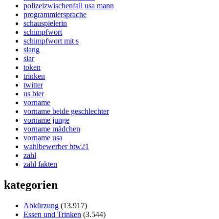
polizeizwischenfall usa mann
programmiersprache
schauspielerin
schimpfwort
schimpfwort mit s
slang
slar
token
trinken
twitter
us bier
vorname
vorname beide geschlechter
vorname junge
vorname mädchen
vorname usa
wahlbewerber btw21
zahl
zahl fakten
kategorien
Abkürzung
(13.917)
Essen und Trinken
(3.544)