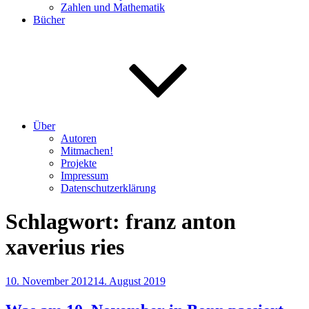
Zahlen und Mathematik
Bücher
Über
Autoren
Mitmachen!
Projekte
Impressum
Datenschutzerklärung
Schlagwort:
franz anton
xaverius ries
Veröffentlicht
10. November 2012
14. August 2019
am