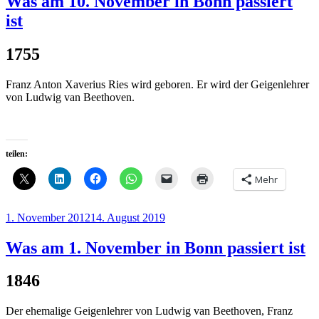
Was am 10. November in Bonn passiert
ist
1755
Franz Anton Xaverius Ries wird geboren. Er wird der Geigenlehrer
von Ludwig van Beethoven.
teilen:
Mehr
Veröffentlicht
1. November 2012
14. August 2019
am
Was am 1. November in Bonn passiert ist
1846
Der ehemalige Geigenlehrer von Ludwig van Beethoven,
Franz