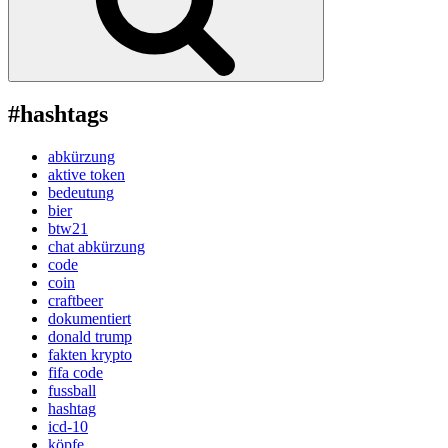
#hashtags
abkürzung
aktive token
bedeutung
bier
btw21
chat abkürzung
code
coin
craftbeer
dokumentiert
donald trump
fakten krypto
fifa code
fussball
hashtag
icd-10
köpfe