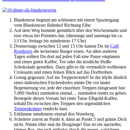
Blankenese beginnt am schönsten mit einem Spaziergang
vom Blankeneser Bahnhof Richtung Elbe.
Auf dem Weg bummle gemütlich über den Wochenmarkt und
esse etwas bei Pommes-Jan. (dienstags und samstags bis ca.
13 Uhr, freitags bis mindestens 17 Uhr)
Donnerstags zwischen 12 und 15 Uhr kannst Du im
Café
Roederers
die leckersten Burger essen. An allen anderen
Tagen solltest Du dort auf jeden Fall eine Pause einplanen
und einen guten Kaffee, Tee oder die köstliche Heiße
Schokolade genießen. Dazu gibt es die vermutlich weltbesten
Croissants und einen feinen Blick auf das Dorftreiben.
Genug gegessen: Auf ins Treppenviertel! In der Idylle ähnlich
eines italienischen Fischerdorfes nimm Dir vor lauter
Begeisterung vor, jede der einzelnen Treppen (insgesamt fast
5.000 Stufen) zumindest einmal… zumindest runter zu gehen.
Besiegele diesen Vorsatz bei einer Tasse Elbgold-Kaffee,
sobald Du zwischen den Treppen den urgemütlichen
Treppenkrämer
entdeckt hast.
Erklimme mindestens einmal den Waseberg.
Scheitere zuerst an Punkt 4, dann an Punkt 5 und gräme Dich
nicht. Nimm öfter mal die Bergziege! Das ist ein spezieller,
kleiner Bus, der sich mühelos durch die engen, winkligen