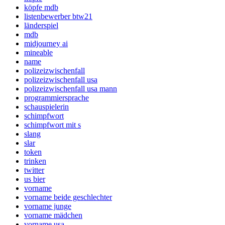
köpfe mdb
listenbewerber btw21
länderspiel
mdb
midjourney ai
mineable
name
polizeizwischenfall
polizeizwischenfall usa
polizeizwischenfall usa mann
programmiersprache
schauspielerin
schimpfwort
schimpfwort mit s
slang
slar
token
trinken
twitter
us bier
vorname
vorname beide geschlechter
vorname junge
vorname mädchen
vorname usa