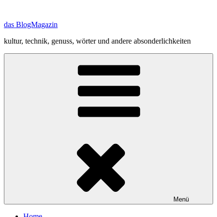
Zum
Inhalt
das BlogMagazin
springen
kultur, technik, genuss, wörter und andere absonderlichkeiten
Menü
Home