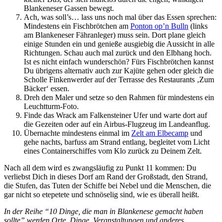
Blankeneser Gassen bewegt.
Ach, was soll’s… lass uns noch mal über das Essen sprechen:
Mindestens ein Fischbrötchen am
Ponton op’n Bulln
(links
am Blankeneser Fähranleger) muss sein. Dort plane gleich
einige Stunden ein und genieße ausgiebig die Aussicht in alle
Richtungen. Schau auch mal zurück und den Elbhang hoch.
Ist es nicht einfach wunderschön? Fürs Fischbrötchen kannst
Du übrigens alternativ auch zur Kajüte gehen oder gleich die
Scholle Finkenwerder auf der Terrasse des Restaurants ‚Zum
Bäcker‘ essen.
Dreh den Maler und setze so den Rahmen für mindestens ein
Leuchtturm-Foto.
Finde das Wrack am Falkensteiner Ufer und warte dort auf
die Gezeiten oder auf ein Airbus-Flugzeug im Landeanflug.
Übernachte mindestens einmal im
Zelt am Elbecamp
und
gehe nachts, barfuss am Strand entlang, begleitet vom Licht
eines Containerschiffes vom Klo zurück zu Deinem Zelt.
Nach all dem wird es zwangsläufig zu Punkt 11 kommen: Du
verliebst Dich in dieses Dorf am Rand der Großstadt, den Strand,
die Stufen, das Tuten der Schiffe bei Nebel und die Menschen, die
gar nicht so etepetete und schnöselig sind, wie es überall heißt.
In der Reihe “10 Dinge, die man in Blankenese gemacht haben
sollte” werden Orte, Dinge, Veranstaltungen und anderes