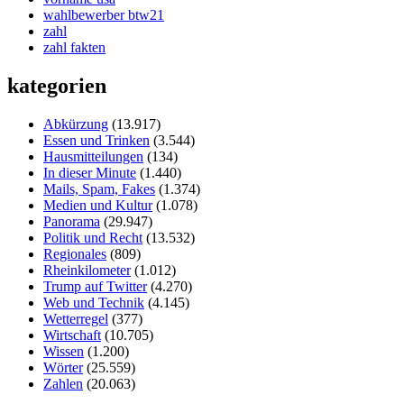
wahlbewerber btw21
zahl
zahl fakten
kategorien
Abkürzung
(13.917)
Essen und Trinken
(3.544)
Hausmitteilungen
(134)
In dieser Minute
(1.440)
Mails, Spam, Fakes
(1.374)
Medien und Kultur
(1.078)
Panorama
(29.947)
Politik und Recht
(13.532)
Regionales
(809)
Rheinkilometer
(1.012)
Trump auf Twitter
(4.270)
Web und Technik
(4.145)
Wetterregel
(377)
Wirtschaft
(10.705)
Wissen
(1.200)
Wörter
(25.559)
Zahlen
(20.063)