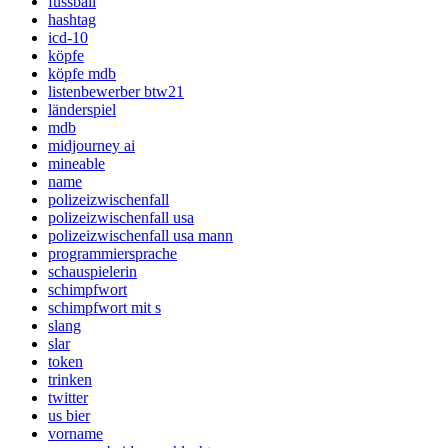
fussball
hashtag
icd-10
köpfe
köpfe mdb
listenbewerber btw21
länderspiel
mdb
midjourney ai
mineable
name
polizeizwischenfall
polizeizwischenfall usa
polizeizwischenfall usa mann
programmiersprache
schauspielerin
schimpfwort
schimpfwort mit s
slang
slar
token
trinken
twitter
us bier
vorname