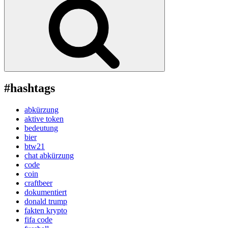
#hashtags
abkürzung
aktive token
bedeutung
bier
btw21
chat abkürzung
code
coin
craftbeer
dokumentiert
donald trump
fakten krypto
fifa code