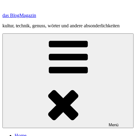
Zum
Inhalt
das BlogMagazin
springen
kultur, technik, genuss, wörter und andere absonderlichkeiten
Menü
Home