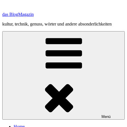
Zum
Inhalt
das BlogMagazin
springen
kultur, technik, genuss, wörter und andere absonderlichkeiten
Menü
Home