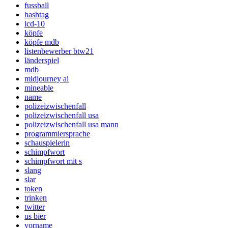
fussball
hashtag
icd-10
köpfe
köpfe mdb
listenbewerber btw21
länderspiel
mdb
midjourney ai
mineable
name
polizeizwischenfall
polizeizwischenfall usa
polizeizwischenfall usa mann
programmiersprache
schauspielerin
schimpfwort
schimpfwort mit s
slang
slar
token
trinken
twitter
us bier
vorname