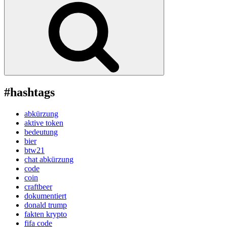
#hashtags
abkürzung
aktive token
bedeutung
bier
btw21
chat abkürzung
code
coin
craftbeer
dokumentiert
donald trump
fakten krypto
fifa code