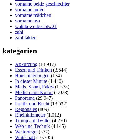
vorname beide geschlechter
vorname junge
vorname mädchen
vorname usa
wahlbewerber btw21
zahl
zahl fakten
kategorien
Abkürzung
(13.917)
Essen und Trinken
(3.544)
Hausmitteilungen
(134)
In dieser Minute
(1.440)
Mails, Spam, Fakes
(1.374)
Medien und Kultur
(1.078)
Panorama
(29.947)
Politik und Recht
(13.532)
Regionales
(809)
Rheinkilometer
(1.012)
Trump auf Twitter
(4.270)
Web und Technik
(4.145)
Wetterregel
(377)
Wirtschaft
(10.705)