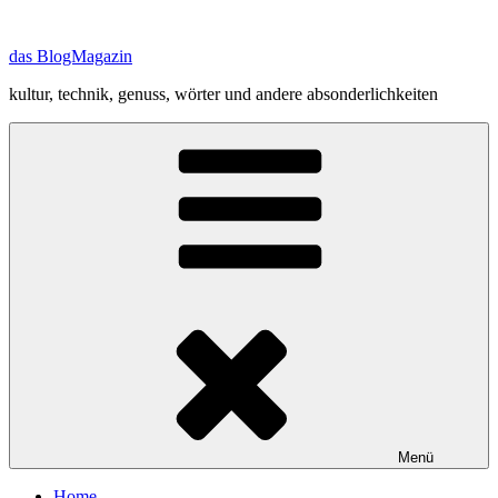
Zum
Inhalt
das BlogMagazin
springen
kultur, technik, genuss, wörter und andere absonderlichkeiten
Menü
Home