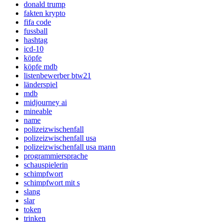
donald trump
fakten krypto
fifa code
fussball
hashtag
icd-10
köpfe
köpfe mdb
listenbewerber btw21
länderspiel
mdb
midjourney ai
mineable
name
polizeizwischenfall
polizeizwischenfall usa
polizeizwischenfall usa mann
programmiersprache
schauspielerin
schimpfwort
schimpfwort mit s
slang
slar
token
trinken