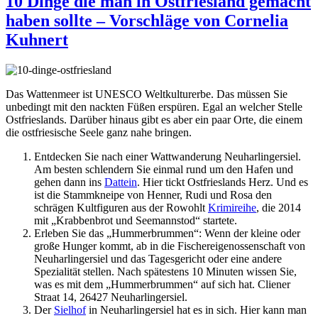
10 Dinge die man in Ostfriesland gemacht
haben sollte – Vorschläge von Cornelia
Kuhnert
Das Wattenmeer ist UNESCO Weltkulturerbe. Das müssen Sie
unbedingt mit den nackten Füßen erspüren. Egal an welcher Stelle
Ostfrieslands. Darüber hinaus gibt es aber ein paar Orte, die einem
die ostfriesische Seele ganz nahe bringen.
Entdecken Sie nach einer Wattwanderung Neuharlingersiel.
Am besten schlendern Sie einmal rund um den Hafen und
gehen dann ins
Dattein
. Hier tickt Ostfrieslands Herz. Und es
ist die Stammkneipe von Henner, Rudi und Rosa den
schrägen Kultfiguren aus der Rowohlt
Krimireihe
, die 2014
mit „Krabbenbrot und Seemannstod“ startete.
Erleben Sie das „Hummerbrummen“: Wenn der kleine oder
große Hunger kommt, ab in die Fischereigenossenschaft von
Neuharlingersiel und das Tagesgericht oder eine andere
Spezialität stellen. Nach spätestens 10 Minuten wissen Sie,
was es mit dem „Hummerbrummen“ auf sich hat. Cliener
Straat 14, 26427 Neuharlingersiel.
Der
Sielhof
in Neuharlingersiel hat es in sich. Hier kann man