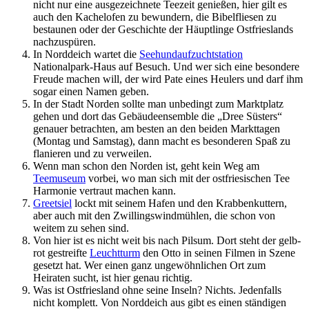
nicht nur eine ausgezeichnete Teezeit genießen, hier gilt es
auch den Kachelofen zu bewundern, die Bibelfliesen zu
bestaunen oder der Geschichte der Häuptlinge Ostfrieslands
nachzuspüren.
In Norddeich wartet die
Seehundaufzuchtstation
Nationalpark-Haus auf Besuch. Und wer sich eine besondere
Freude machen will, der wird Pate eines Heulers und darf ihm
sogar einen Namen geben.
In der Stadt Norden sollte man unbedingt zum Marktplatz
gehen und dort das Gebäudeensemble die „Dree Süsters“
genauer betrachten, am besten an den beiden Markttagen
(Montag und Samstag), dann macht es besonderen Spaß zu
flanieren und zu verweilen.
Wenn man schon den Norden ist, geht kein Weg am
Teemuseum
vorbei, wo man sich mit der ostfriesischen Tee
Harmonie vertraut machen kann.
Greetsiel
lockt mit seinem Hafen und den Krabbenkuttern,
aber auch mit den Zwillingswindmühlen, die schon von
weitem zu sehen sind.
Von hier ist es nicht weit bis nach Pilsum. Dort steht der gelb-
rot gestreifte
Leuchtturm
den Otto in seinen Filmen in Szene
gesetzt hat. Wer einen ganz ungewöhnlichen Ort zum
Heiraten sucht, ist hier genau richtig.
Was ist Ostfriesland ohne seine Inseln? Nichts. Jedenfalls
nicht komplett. Von Norddeich aus gibt es einen ständigen