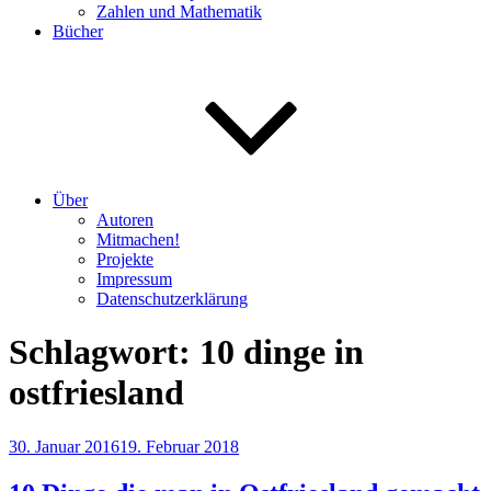
Zahlen und Mathematik
Bücher
Über
Autoren
Mitmachen!
Projekte
Impressum
Datenschutzerklärung
Schlagwort:
10 dinge in
ostfriesland
Veröffentlicht
30. Januar 2016
19. Februar 2018
am