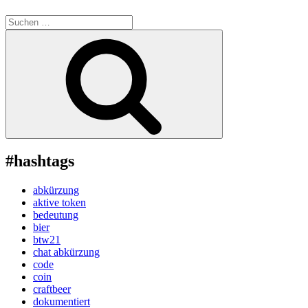
Suche
nach:
Suchen
#hashtags
abkürzung
aktive token
bedeutung
bier
btw21
chat abkürzung
code
coin
craftbeer
dokumentiert