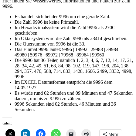
Hier finden Sie Wissenswertes, Informationen und Fakten zur Zahl
9996.
Es handelt sich bei der 9996 um eine gerade Zahl.
Die Zahl 9996 ist keine Primzahl.
Im Hexadezimalsystem wird die Zahl 9996 als 270C
geschrieben.
Im Oktalsystem wird die Zahl 9996 als 23414 geschrieben.
Die Quersumme von 9996 ist die 33.
Das Einmal-9996 lautet: 9996 | 19992 | 29988 | 39984 |
49980 | 59976 | 69972 | 79968 | 89964 | 99960
Die 9996 hat 36 Teiler, nämlich 1, 2, 3, 4, 6, 7, 12, 14, 17, 21,
28, 34, 42, 49, 51, 68, 84, 98, 102, 119, 147, 196, 204, 238,
294, 357, 476, 588, 714, 833, 1428, 1666, 2499, 3332, 4998,
9996.
Im EXCEL Datumsformat entspricht die 9996 dem
14.05.1927.
Es würde rund 02 Stunden und 09 Minuten und 47 Sekunden
dauern, um bis zu 9.996 zu zählen.
9996 Sekunden sind 02 Stunden, 46 Minuten und 36
Sekunden.
teilen:
Mehr