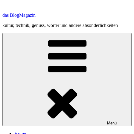
Zum
Inhalt
das BlogMagazin
springen
kultur, technik, genuss, wörter und andere absonderlichkeiten
Menü
Home