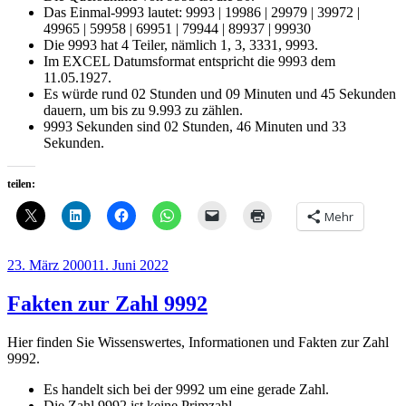
Das Einmal-9993 lautet: 9993 | 19986 | 29979 | 39972 |
49965 | 59958 | 69951 | 79944 | 89937 | 99930
Die 9993 hat 4 Teiler, nämlich 1, 3, 3331, 9993.
Im EXCEL Datumsformat entspricht die 9993 dem
11.05.1927.
Es würde rund 02 Stunden und 09 Minuten und 45 Sekunden
dauern, um bis zu 9.993 zu zählen.
9993 Sekunden sind 02 Stunden, 46 Minuten und 33
Sekunden.
teilen:
Mehr
Veröffentlicht
23. März 2000
11. Juni 2022
am
Fakten zur Zahl 9992
Hier finden Sie Wissenswertes, Informationen und Fakten zur Zahl
9992.
Es handelt sich bei der 9992 um eine gerade Zahl.
Die Zahl 9992 ist keine Primzahl.