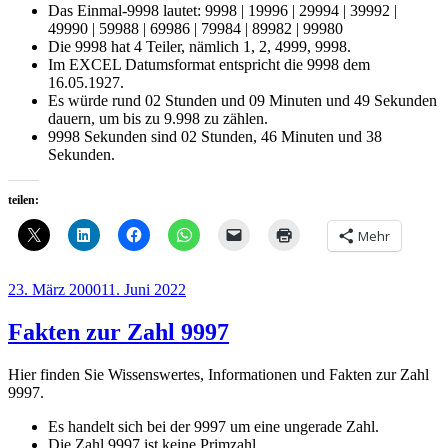
Das Einmal-9998 lautet: 9998 | 19996 | 29994 | 39992 |
49990 | 59988 | 69986 | 79984 | 89982 | 99980
Die 9998 hat 4 Teiler, nämlich 1, 2, 4999, 9998.
Im EXCEL Datumsformat entspricht die 9998 dem
16.05.1927.
Es würde rund 02 Stunden und 09 Minuten und 49 Sekunden
dauern, um bis zu 9.998 zu zählen.
9998 Sekunden sind 02 Stunden, 46 Minuten und 38
Sekunden.
teilen:
Mehr
Veröffentlicht
23. März 2000
11. Juni 2022
am
Fakten zur Zahl 9997
Hier finden Sie Wissenswertes, Informationen und Fakten zur Zahl
9997.
Es handelt sich bei der 9997 um eine ungerade Zahl.
Die Zahl 9997 ist keine Primzahl.