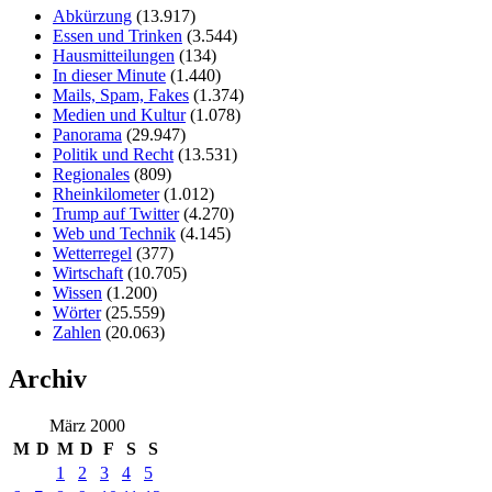
Abkürzung
(13.917)
Essen und Trinken
(3.544)
Hausmitteilungen
(134)
In dieser Minute
(1.440)
Mails, Spam, Fakes
(1.374)
Medien und Kultur
(1.078)
Panorama
(29.947)
Politik und Recht
(13.531)
Regionales
(809)
Rheinkilometer
(1.012)
Trump auf Twitter
(4.270)
Web und Technik
(4.145)
Wetterregel
(377)
Wirtschaft
(10.705)
Wissen
(1.200)
Wörter
(25.559)
Zahlen
(20.063)
Archiv
März 2000
M
D
M
D
F
S
S
1
2
3
4
5