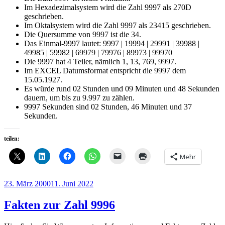
Im Hexadezimalsystem wird die Zahl 9997 als 270D
geschrieben.
Im Oktalsystem wird die Zahl 9997 als 23415 geschrieben.
Die Quersumme von 9997 ist die 34.
Das Einmal-9997 lautet: 9997 | 19994 | 29991 | 39988 |
49985 | 59982 | 69979 | 79976 | 89973 | 99970
Die 9997 hat 4 Teiler, nämlich 1, 13, 769, 9997.
Im EXCEL Datumsformat entspricht die 9997 dem
15.05.1927.
Es würde rund 02 Stunden und 09 Minuten und 48 Sekunden
dauern, um bis zu 9.997 zu zählen.
9997 Sekunden sind 02 Stunden, 46 Minuten und 37
Sekunden.
teilen:
Mehr
Veröffentlicht
23. März 2000
11. Juni 2022
am
Fakten zur Zahl 9996