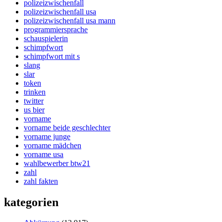
polizeizwischenfall
polizeizwischenfall usa
polizeizwischenfall usa mann
programmiersprache
schauspielerin
schimpfwort
schimpfwort mit s
slang
slar
token
trinken
twitter
us bier
vorname
vorname beide geschlechter
vorname junge
vorname mädchen
vorname usa
wahlbewerber btw21
zahl
zahl fakten
kategorien