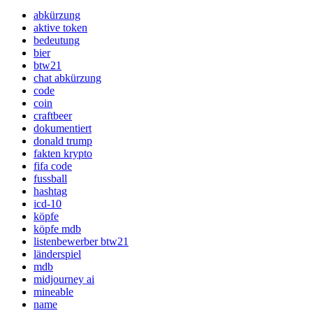
abkürzung
aktive token
bedeutung
bier
btw21
chat abkürzung
code
coin
craftbeer
dokumentiert
donald trump
fakten krypto
fifa code
fussball
hashtag
icd-10
köpfe
köpfe mdb
listenbewerber btw21
länderspiel
mdb
midjourney ai
mineable
name