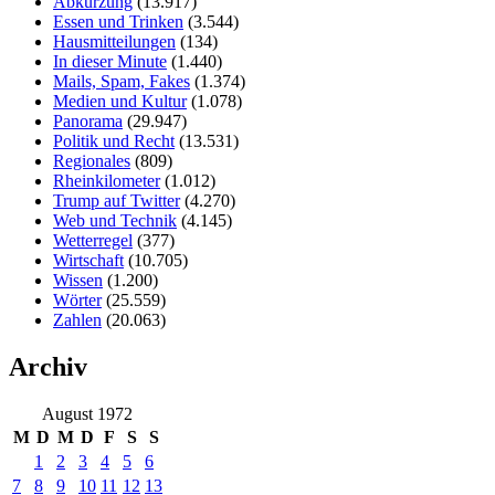
Abkürzung
(13.917)
Essen und Trinken
(3.544)
Hausmitteilungen
(134)
In dieser Minute
(1.440)
Mails, Spam, Fakes
(1.374)
Medien und Kultur
(1.078)
Panorama
(29.947)
Politik und Recht
(13.531)
Regionales
(809)
Rheinkilometer
(1.012)
Trump auf Twitter
(4.270)
Web und Technik
(4.145)
Wetterregel
(377)
Wirtschaft
(10.705)
Wissen
(1.200)
Wörter
(25.559)
Zahlen
(20.063)
Archiv
August 1972
M
D
M
D
F
S
S
1
2
3
4
5
6
7
8
9
10
11
12
13