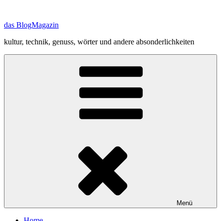
Zum
Inhalt
das BlogMagazin
springen
kultur, technik, genuss, wörter und andere absonderlichkeiten
Menü
Home