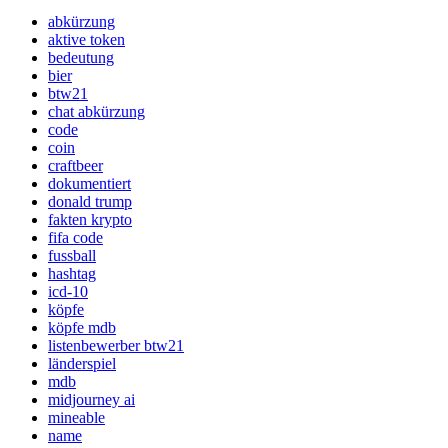
abkürzung
aktive token
bedeutung
bier
btw21
chat abkürzung
code
coin
craftbeer
dokumentiert
donald trump
fakten krypto
fifa code
fussball
hashtag
icd-10
köpfe
köpfe mdb
listenbewerber btw21
länderspiel
mdb
midjourney ai
mineable
name