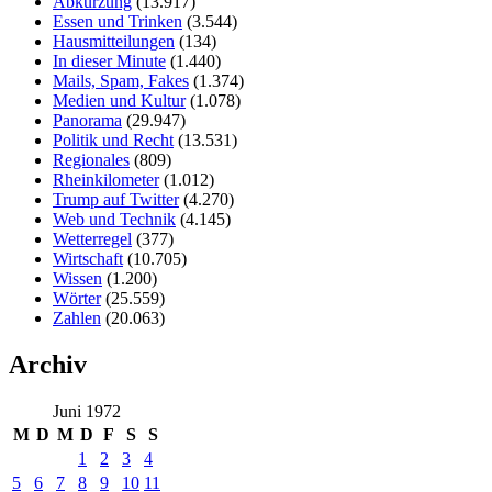
Abkürzung
(13.917)
Essen und Trinken
(3.544)
Hausmitteilungen
(134)
In dieser Minute
(1.440)
Mails, Spam, Fakes
(1.374)
Medien und Kultur
(1.078)
Panorama
(29.947)
Politik und Recht
(13.531)
Regionales
(809)
Rheinkilometer
(1.012)
Trump auf Twitter
(4.270)
Web und Technik
(4.145)
Wetterregel
(377)
Wirtschaft
(10.705)
Wissen
(1.200)
Wörter
(25.559)
Zahlen
(20.063)
Archiv
Juni 1972
M
D
M
D
F
S
S
1
2
3
4
5
6
7
8
9
10
11