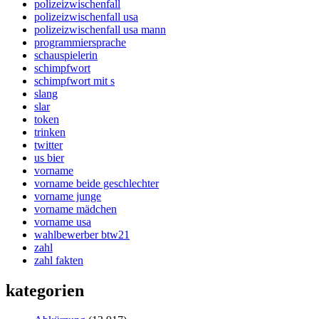
polizeizwischenfall
polizeizwischenfall usa
polizeizwischenfall usa mann
programmiersprache
schauspielerin
schimpfwort
schimpfwort mit s
slang
slar
token
trinken
twitter
us bier
vorname
vorname beide geschlechter
vorname junge
vorname mädchen
vorname usa
wahlbewerber btw21
zahl
zahl fakten
kategorien