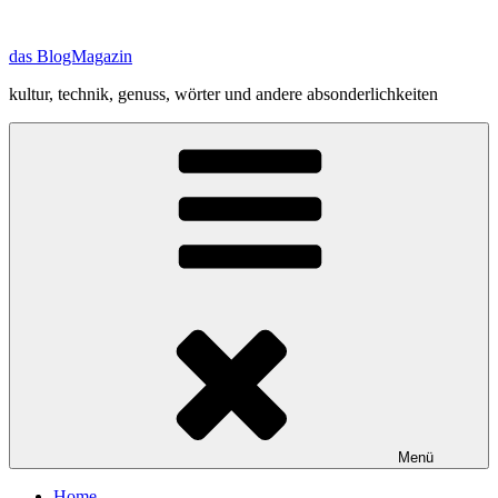
Zum
Inhalt
das BlogMagazin
springen
kultur, technik, genuss, wörter und andere absonderlichkeiten
Menü
Home