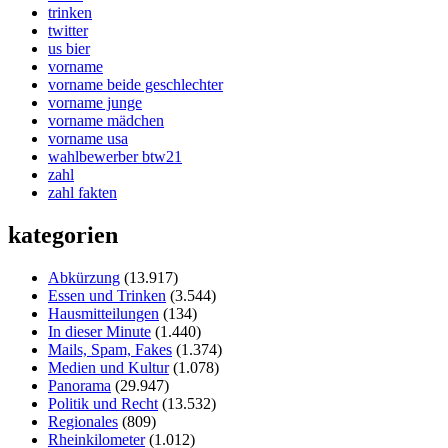
trinken
twitter
us bier
vorname
vorname beide geschlechter
vorname junge
vorname mädchen
vorname usa
wahlbewerber btw21
zahl
zahl fakten
kategorien
Abkürzung
(13.917)
Essen und Trinken
(3.544)
Hausmitteilungen
(134)
In dieser Minute
(1.440)
Mails, Spam, Fakes
(1.374)
Medien und Kultur
(1.078)
Panorama
(29.947)
Politik und Recht
(13.532)
Regionales
(809)
Rheinkilometer
(1.012)