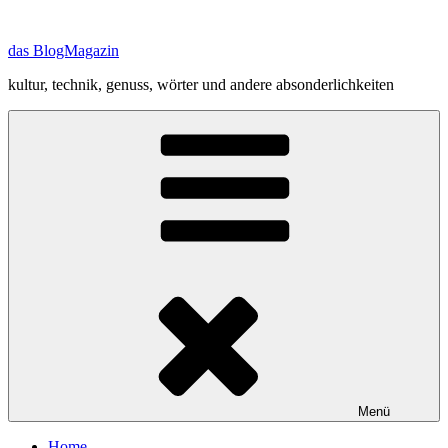
Zum
Inhalt
das BlogMagazin
springen
kultur, technik, genuss, wörter und andere absonderlichkeiten
Menü
Home