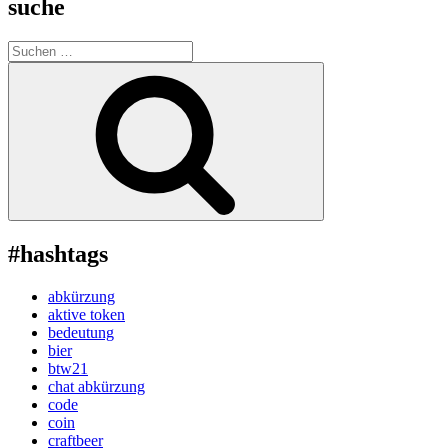
suche
Suche
nach:
Suchen
#hashtags
abkürzung
aktive token
bedeutung
bier
btw21
chat abkürzung
code
coin
craftbeer