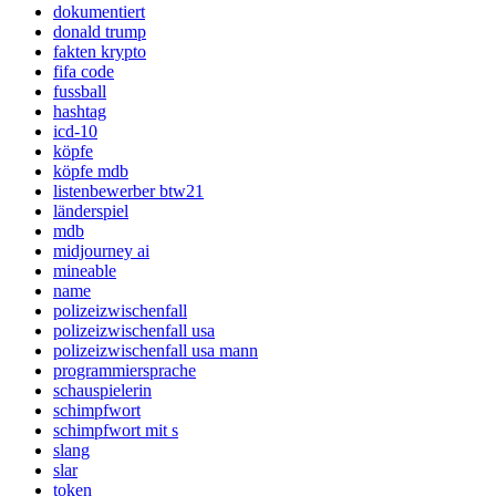
dokumentiert
donald trump
fakten krypto
fifa code
fussball
hashtag
icd-10
köpfe
köpfe mdb
listenbewerber btw21
länderspiel
mdb
midjourney ai
mineable
name
polizeizwischenfall
polizeizwischenfall usa
polizeizwischenfall usa mann
programmiersprache
schauspielerin
schimpfwort
schimpfwort mit s
slang
slar
token