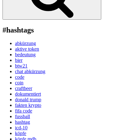
#hashtags
abkürzung
aktive token
bedeutung
bier
btw21
chat abkürzung
code
coin
craftbeer
dokumentiert
donald trump
fakten krypto
fifa code
fussball
hashtag
icd-10
köpfe
köpfe mdb