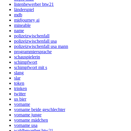
listenbewerber btw21
länderspiel
mdb
midjourney ai
mineable
name
polizeizwischenfall
polizeizwischenfall usa
polizeizwischenfall usa mann
programmiersprache
schauspielerin
schimpfwort
schimpfwort mit s
slang
slar
token
trinken
twitter
us bier
vorname
vorname beide geschlechter
vorname junge
vorname mädchen
vorname usa
wahlbewerber btw21