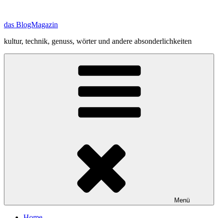
Zum
Inhalt
das BlogMagazin
springen
kultur, technik, genuss, wörter und andere absonderlichkeiten
Menü
Home