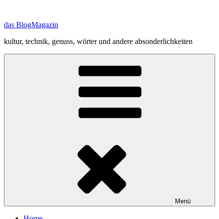
Zum
Inhalt
das BlogMagazin
springen
kultur, technik, genuss, wörter und andere absonderlichkeiten
Menü
Home