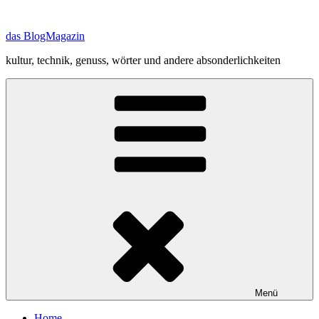
Zum
Inhalt
das BlogMagazin
springen
kultur, technik, genuss, wörter und andere absonderlichkeiten
Menü
Home