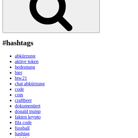
#hashtags
abkürzung
aktive token
bedeutung
bier
btw21
chat abkürzung
code
coin
craftbeer
dokumentiert
donald trump
fakten krypto
fifa code
fussball
hashtag