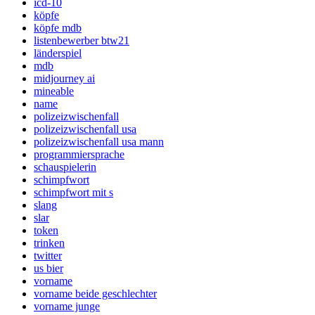
icd-10
köpfe
köpfe mdb
listenbewerber btw21
länderspiel
mdb
midjourney ai
mineable
name
polizeizwischenfall
polizeizwischenfall usa
polizeizwischenfall usa mann
programmiersprache
schauspielerin
schimpfwort
schimpfwort mit s
slang
slar
token
trinken
twitter
us bier
vorname
vorname beide geschlechter
vorname junge