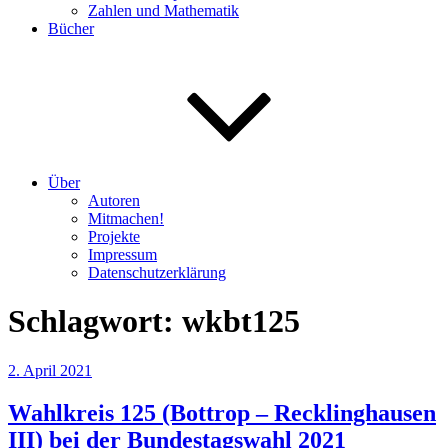
Zahlen und Mathematik
Bücher
Über
Autoren
Mitmachen!
Projekte
Impressum
Datenschutzerklärung
Schlagwort:
wkbt125
Veröffentlicht
2. April 2021
am
Wahlkreis 125 (Bottrop – Recklinghausen
III) bei der Bundestagswahl 2021