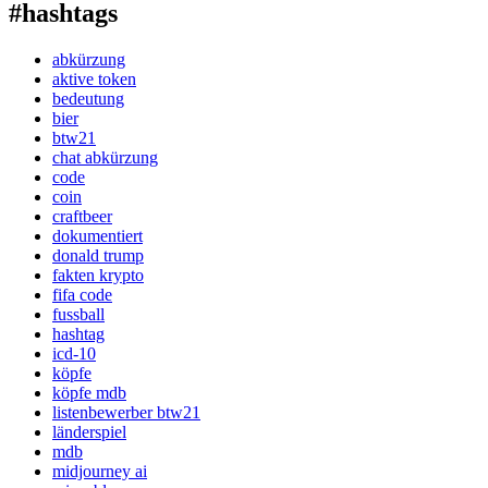
#hashtags
abkürzung
aktive token
bedeutung
bier
btw21
chat abkürzung
code
coin
craftbeer
dokumentiert
donald trump
fakten krypto
fifa code
fussball
hashtag
icd-10
köpfe
köpfe mdb
listenbewerber btw21
länderspiel
mdb
midjourney ai