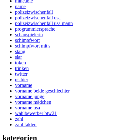
mineable
name
polizeizwischenfall
polizeizwischenfall usa
polizeizwischenfall usa mann
programmiersprache
schauspielerin
schimpfwort
schimpfwort mit s
slang
slar
token
trinken
twitter
us bier
vorname
vorname beide geschlechter
vorname junge
vorname mädchen
vorname usa
wahlbewerber btw21
zahl
zahl fakten
kategorien