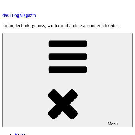
Zum
Inhalt
das BlogMagazin
springen
kultur, technik, genuss, wörter und andere absonderlichkeiten
Menü
Home