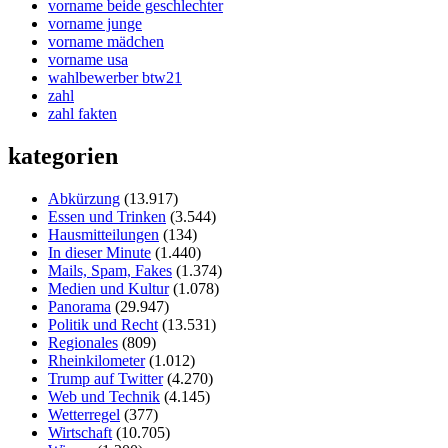
vorname beide geschlechter
vorname junge
vorname mädchen
vorname usa
wahlbewerber btw21
zahl
zahl fakten
kategorien
Abkürzung
(13.917)
Essen und Trinken
(3.544)
Hausmitteilungen
(134)
In dieser Minute
(1.440)
Mails, Spam, Fakes
(1.374)
Medien und Kultur
(1.078)
Panorama
(29.947)
Politik und Recht
(13.531)
Regionales
(809)
Rheinkilometer
(1.012)
Trump auf Twitter
(4.270)
Web und Technik
(4.145)
Wetterregel
(377)
Wirtschaft
(10.705)