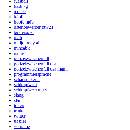
fussball
hashtag
icd-10
köpfe
köpfe mdb
listenbewerber btw21
länderspiel
mdb
midjourney ai
mineable
name
polizeizwischenfall
polizeizwischenfall usa
polizeizwischenfall usa mann
programmiersprache
schauspielerin
schimpfwort
schimpfwort mit s
slang
slar
token
trinken
twitter
us bier
vorname