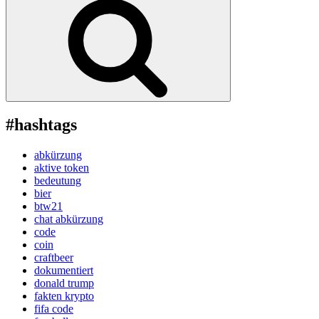
#hashtags
abkürzung
aktive token
bedeutung
bier
btw21
chat abkürzung
code
coin
craftbeer
dokumentiert
donald trump
fakten krypto
fifa code