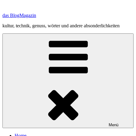
Zum
Inhalt
das BlogMagazin
springen
kultur, technik, genuss, wörter und andere absonderlichkeiten
Menü
Home