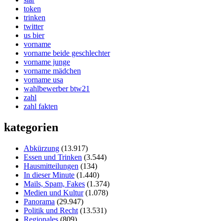
token
trinken
twitter
us bier
vorname
vorname beide geschlechter
vorname junge
vorname mädchen
vorname usa
wahlbewerber btw21
zahl
zahl fakten
kategorien
Abkürzung
(13.917)
Essen und Trinken
(3.544)
Hausmitteilungen
(134)
In dieser Minute
(1.440)
Mails, Spam, Fakes
(1.374)
Medien und Kultur
(1.078)
Panorama
(29.947)
Politik und Recht
(13.531)
Regionales
(809)