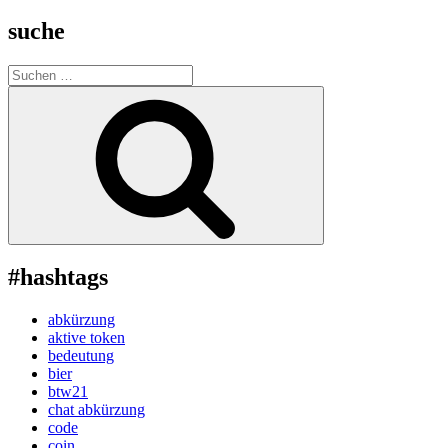
suche
Suche
nach:
Suchen
#hashtags
abkürzung
aktive token
bedeutung
bier
btw21
chat abkürzung
code
coin