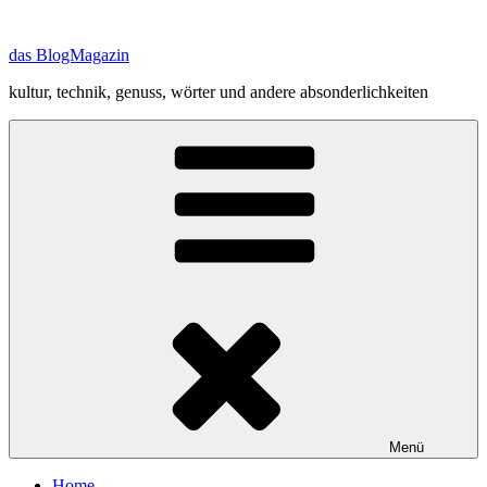
Zum
Inhalt
das BlogMagazin
springen
kultur, technik, genuss, wörter und andere absonderlichkeiten
Menü
Home