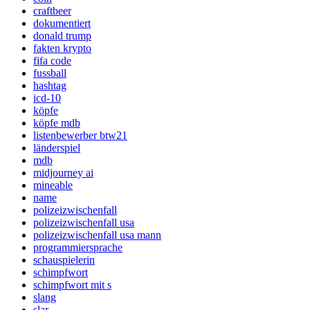
craftbeer
dokumentiert
donald trump
fakten krypto
fifa code
fussball
hashtag
icd-10
köpfe
köpfe mdb
listenbewerber btw21
länderspiel
mdb
midjourney ai
mineable
name
polizeizwischenfall
polizeizwischenfall usa
polizeizwischenfall usa mann
programmiersprache
schauspielerin
schimpfwort
schimpfwort mit s
slang
slar