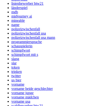
listenbewerber btw21
länderspiel
mdb
midjourney ai
mineable
name
polizeizwischenfall
polizeizwischenfall usa
polizeizwischenfall usa mann
programmiersprache
schauspielerin
schimpfwort
schimpfwort mit s
slang
slar
token
trinken
twitter
us bier
vorname
vorname beide geschlechter
vorname junge
vorname mädchen
vorname usa
wahlbewerber btw21