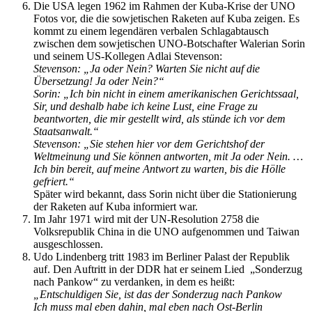
Die USA legen 1962 im Rahmen der Kuba-Krise der UNO
Fotos vor, die die sowjetischen Raketen auf Kuba zeigen. Es
kommt zu einem legendären verbalen Schlagabtausch
zwischen dem sowjetischen UNO-Botschafter Walerian Sorin
und seinem US-Kollegen Adlai Stevenson:
Stevenson: „
Ja oder Nein? Warten Sie nicht auf die
Übersetzung! Ja oder Nein?“
Sorin: „Ich bin nicht in einem amerikanischen Gerichtssaal,
Sir, und deshalb habe ich keine Lust, eine Frage zu
beantworten, die mir gestellt wird, als stünde ich vor dem
Staatsanwalt.“
Stevenson: „Sie stehen hier vor dem Gerichtshof der
Weltmeinung und Sie können antworten, mit Ja oder Nein. …
Ich bin bereit, auf meine Antwort zu warten, bis die Hölle
gefriert.“
Später wird bekannt, dass Sorin nicht über die Stationierung
der Raketen auf Kuba informiert war.
Im Jahr 1971 wird mit der UN-Resolution 2758 die
Volksrepublik China in die UNO aufgenommen und Taiwan
ausgeschlossen.
Udo Lindenberg tritt 1983 im Berliner Palast der Republik
auf. Den Auftritt in der DDR hat er seinem Lied „Sonderzug
nach Pankow“ zu verdanken, in dem es heißt:
„Entschuldigen Sie, ist das der Sonderzug nach Pankow
Ich muss mal eben dahin, mal eben nach Ost-Berlin