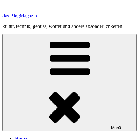
Zum
Inhalt
das BlogMagazin
springen
kultur, technik, genuss, wörter und andere absonderlichkeiten
Menü
Home