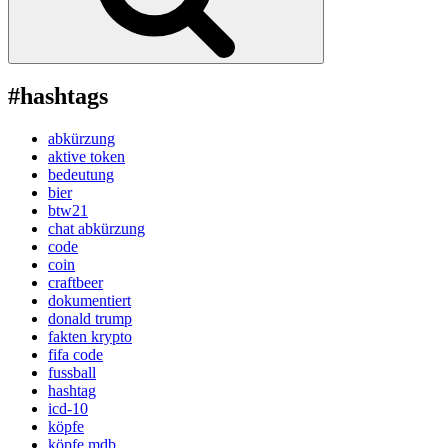
#hashtags
abkürzung
aktive token
bedeutung
bier
btw21
chat abkürzung
code
coin
craftbeer
dokumentiert
donald trump
fakten krypto
fifa code
fussball
hashtag
icd-10
köpfe
köpfe mdb