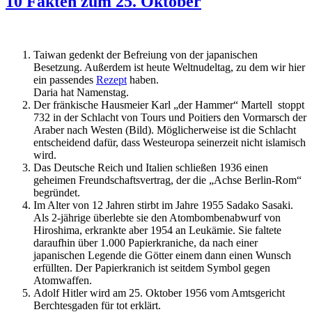
10 Fakten zum 25. Oktober
Taiwan gedenkt der Befreiung von der japanischen
Besetzung. Außerdem ist heute Weltnudeltag, zu dem wir hier
ein passendes
Rezept
haben.
Daria hat Namenstag.
Der fränkische Hausmeier Karl „der Hammer“ Martell stoppt
732 in der Schlacht von Tours und Poitiers den Vormarsch der
Araber nach Westen (Bild). Möglicherweise ist die Schlacht
entscheidend dafür, dass Westeuropa seinerzeit nicht islamisch
wird.
Das Deutsche Reich und Italien schließen 1936 einen
geheimen Freundschaftsvertrag, der die „Achse Berlin-Rom“
begründet.
Im Alter von 12 Jahren stirbt im Jahre 1955 Sadako Sasaki.
Als 2-jährige überlebte sie den Atombombenabwurf von
Hiroshima, erkrankte aber 1954 an Leukämie. Sie faltete
daraufhin über 1.000 Papierkraniche, da nach einer
japanischen Legende die Götter einem dann einen Wunsch
erfüllten. Der Papierkranich ist seitdem Symbol gegen
Atomwaffen.
Adolf Hitler wird am 25. Oktober 1956 vom Amtsgericht
Berchtesgaden für tot erklärt.