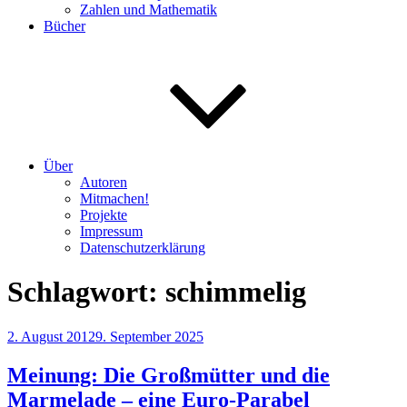
Zahlen und Mathematik
Bücher
Über
Autoren
Mitmachen!
Projekte
Impressum
Datenschutzerklärung
Schlagwort:
schimmelig
Veröffentlicht
2. August 2012
9. September 2025
am
Meinung: Die Großmütter und die
Marmelade – eine Euro-Parabel