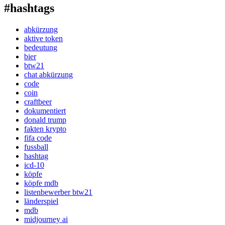
#hashtags
abkürzung
aktive token
bedeutung
bier
btw21
chat abkürzung
code
coin
craftbeer
dokumentiert
donald trump
fakten krypto
fifa code
fussball
hashtag
icd-10
köpfe
köpfe mdb
listenbewerber btw21
länderspiel
mdb
midjourney ai