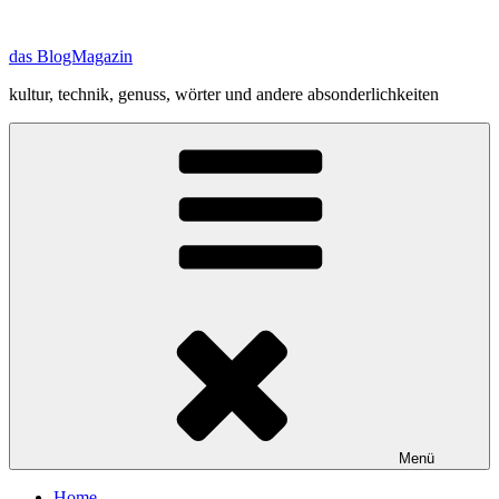
Zum
Inhalt
das BlogMagazin
springen
kultur, technik, genuss, wörter und andere absonderlichkeiten
Menü
Home