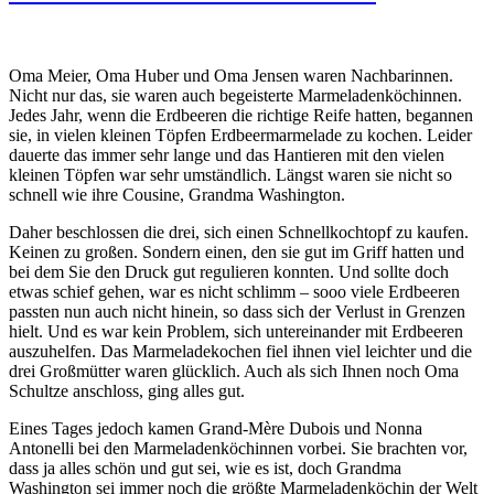
Oma Meier, Oma Huber und Oma Jensen waren Nachbarinnen.
Nicht nur das, sie waren auch begeisterte Marmeladenköchinnen.
Jedes Jahr, wenn die Erdbeeren die richtige Reife hatten, begannen
sie, in vielen kleinen Töpfen Erdbeermarmelade zu kochen. Leider
dauerte das immer sehr lange und das Hantieren mit den vielen
kleinen Töpfen war sehr umständlich. Längst waren sie nicht so
schnell wie ihre Cousine, Grandma Washington.
Daher beschlossen die drei, sich einen Schnellkochtopf zu kaufen.
Keinen zu großen. Sondern einen, den sie gut im Griff hatten und
bei dem Sie den Druck gut regulieren konnten. Und sollte doch
etwas schief gehen, war es nicht schlimm – sooo viele Erdbeeren
passten nun auch nicht hinein, so dass sich der Verlust in Grenzen
hielt. Und es war kein Problem, sich untereinander mit Erdbeeren
auszuhelfen. Das Marmeladekochen fiel ihnen viel leichter und die
drei Großmütter waren glücklich. Auch als sich Ihnen noch Oma
Schultze anschloss, ging alles gut.
Eines Tages jedoch kamen Grand-Mère Dubois und Nonna
Antonelli bei den Marmeladenköchinnen vorbei. Sie brachten vor,
dass ja alles schön und gut sei, wie es ist, doch Grandma
Washington sei immer noch die größte Marmeladenköchin der Welt