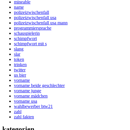
mineable
name
polizeizwischenfall
polizeizwischenfall usa
polizeizwischenfall usa mann
programmiersprache
schauspielerin
schimpfwort
schimpfwort mit s
slang
slar
token
trinken
twitter
us bier
vorname
vorname beide geschlechter
vorname junge
vorname mädchen
vorname usa
wahlbewerber btw21
zahl
zahl fakten
kategorien