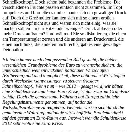
Schnellkochtopf. Doch schon bald begannen die Probleme. Die
verschiedenen Früchte passten einfach nicht zusammen. Im Topf
rumpelte es und brodelte es und es baute sich ein gewaltiger Druck
auf. Doch die Großmütter kannten sich mit so einem großen
Schnellkochtopf nicht aus und waren sich nicht einig, was sie
machen sollten – mehr Hitze oder weniger? Druck ablassen oder
mehr Druck aufbauen? Und während Sie so diskutierten, die einen
am Temperaturregler zerrten und die anderen am Druckventil, die
einen nach links, die anderen nach rechts, gab es eine gewaltige
Detonation…
Ich habe immer nach dem passenden Bild gesucht, die beiden
wesentlichen Grundprobleme des Euro zu veranschaulichen: die
unterschiedlich weit entwickelten nationalen Wirtschaften
(Erdbeeren) und die Unmöglichkeit, diese nationalen Wirtschaften
durch Wechselkursanpassungen zu steuern (riesiger
Schnellkochtopf). Wenn nun – wie 2012 – gesagt wird, wir hätten
eine Schuldenkrise und keine Euro-Krise, ist das zwar im Grundsatz
richtig. Doch die gemeinsame Währung hat Europa zahlreiche
Regelungsinstrumente genommen, auf nationale
Wirtschaftsprobleme zu reagieren. Vielmehr wirken sich durch die
gemeinsame Währung nationale wirtschaftliche Probleme direkt
auf den gesamten Euro-Raum aus. Insoweit war die Schuldenkrise
2012 sehr wohl eine Euro-Krise.