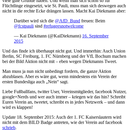
viele gute Gründe haben. Und wenn man sich schon so für
Flüchtlinge eingesetzt, wie St. Pauli, muss man sich deswegen auch
nicht in die rechte Ecke drängen lassen. Macht Kai Diekmann aber:
Darüber wird sich die
@AfD_Bund
freuen: Beim
@fcstpauli
sind
#refugeesnotwelcome
— Kai Diekmann (@KaiDiekmann)
16. September
2015
Und das finde ich überhaupt nicht gut. Und immerhin: Auch Union
Berlin, SC Freiburg, 1. FC Nürnberg und der VfL Bochum machen
bei der Bild Aktion nicht mit – eben wegen Diekmanns Tweet.
Man muss ja nun nicht unbedingt fordern, die ganze Aktion
abzublasen. Aber es wäre gut, wenn mindestens ein Verein der
ersten Bundesliga auch „Nein“ sagt.
Liebe Fußballfans, twitter User, Vereinsmitglieder, facebook Nutzer,
google+Nerds und wer auch immer – kriegen wir das hin? Schreibt
Euren Verein an, tweetet, schreibt es in jedes Netzwerk – und dann
wird es klappen!
Update 18. September 2015: Auch der 1. FC Kaiserslautern wird
nicht mit dem BILD Badge antreten, wie der Verein auf facebook
schrieb
.