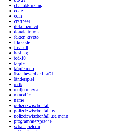
btw21
chat abkürzung
code
coin
craftbeer
dokumentiert
donald trump
fakten krypto
fifa code
fussball
hashtag
icd-10
köpfe
köpfe mdb
listenbewerber btw21
länderspiel
mdb
midjourney ai
mineable
name
polizeizwischenfall
polizeizwischenfall usa
polizeizwischenfall usa mann
programmiersprache
schauspielerin