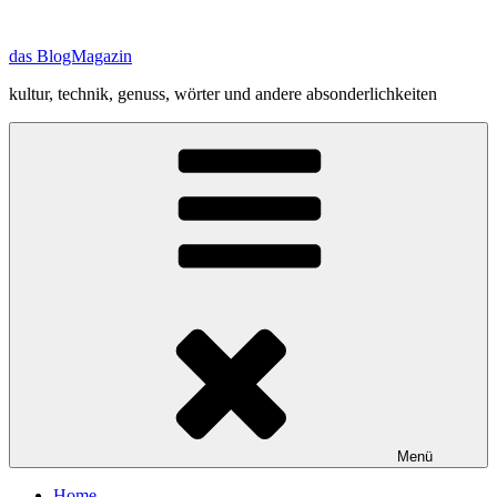
Zum
Inhalt
das BlogMagazin
springen
kultur, technik, genuss, wörter und andere absonderlichkeiten
Menü
Home