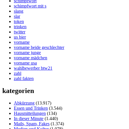
schimpfwort
schimpfwort mit s
slang
slar
token
trinken
twitter
us bier
vorname
vorname beide geschlechter
vorname junge
vorname mädchen
vorname usa
wahlbewerber btw21
zahl
zahl fakten
kategorien
Abkürzung
(13.917)
Essen und Trinken
(3.544)
Hausmitteilungen
(134)
In dieser Minute
(1.440)
Mails, Spam, Fakes
(1.374)
Medien und Kultur
(1.078)