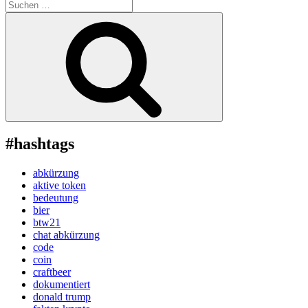
Suche
nach:
Suchen
#hashtags
abkürzung
aktive token
bedeutung
bier
btw21
chat abkürzung
code
coin
craftbeer
dokumentiert
donald trump