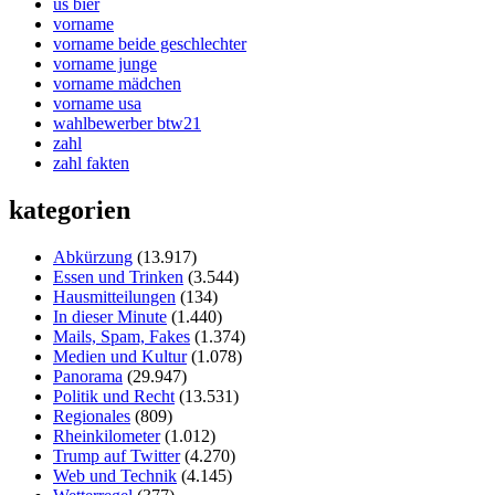
us bier
vorname
vorname beide geschlechter
vorname junge
vorname mädchen
vorname usa
wahlbewerber btw21
zahl
zahl fakten
kategorien
Abkürzung
(13.917)
Essen und Trinken
(3.544)
Hausmitteilungen
(134)
In dieser Minute
(1.440)
Mails, Spam, Fakes
(1.374)
Medien und Kultur
(1.078)
Panorama
(29.947)
Politik und Recht
(13.531)
Regionales
(809)
Rheinkilometer
(1.012)
Trump auf Twitter
(4.270)
Web und Technik
(4.145)