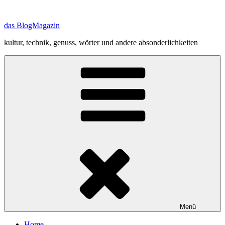
Zum
Inhalt
das BlogMagazin
springen
kultur, technik, genuss, wörter und andere absonderlichkeiten
Menü
Home