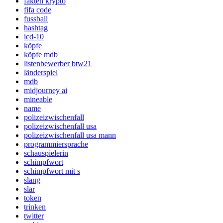
fakten krypto
fifa code
fussball
hashtag
icd-10
köpfe
köpfe mdb
listenbewerber btw21
länderspiel
mdb
midjourney ai
mineable
name
polizeizwischenfall
polizeizwischenfall usa
polizeizwischenfall usa mann
programmiersprache
schauspielerin
schimpfwort
schimpfwort mit s
slang
slar
token
trinken
twitter