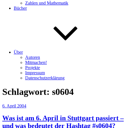
Zahlen und Mathematik
Bücher
Über
Autoren
Mitmachen!
Projekte
Impressum
Datenschutzerklärung
Schlagwort:
s0604
Veröffentlicht
6. April 2004
am
Was ist am 6. April in Stuttgart passiert –
und was bedeutet der Hashtag #s0604?