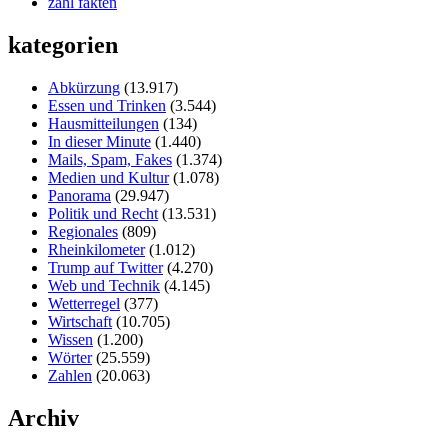
zahl fakten
kategorien
Abkürzung
(13.917)
Essen und Trinken
(3.544)
Hausmitteilungen
(134)
In dieser Minute
(1.440)
Mails, Spam, Fakes
(1.374)
Medien und Kultur
(1.078)
Panorama
(29.947)
Politik und Recht
(13.531)
Regionales
(809)
Rheinkilometer
(1.012)
Trump auf Twitter
(4.270)
Web und Technik
(4.145)
Wetterregel
(377)
Wirtschaft
(10.705)
Wissen
(1.200)
Wörter
(25.559)
Zahlen
(20.063)
Archiv