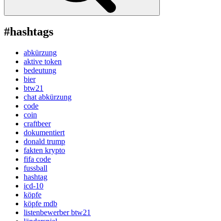
#hashtags
abkürzung
aktive token
bedeutung
bier
btw21
chat abkürzung
code
coin
craftbeer
dokumentiert
donald trump
fakten krypto
fifa code
fussball
hashtag
icd-10
köpfe
köpfe mdb
listenbewerber btw21