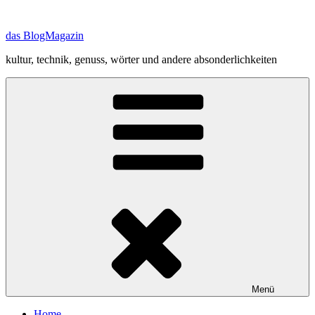
Zum
Inhalt
das BlogMagazin
springen
kultur, technik, genuss, wörter und andere absonderlichkeiten
Menü
Home