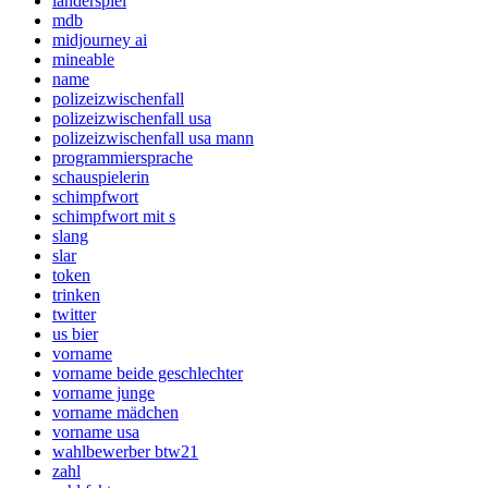
länderspiel
mdb
midjourney ai
mineable
name
polizeizwischenfall
polizeizwischenfall usa
polizeizwischenfall usa mann
programmiersprache
schauspielerin
schimpfwort
schimpfwort mit s
slang
slar
token
trinken
twitter
us bier
vorname
vorname beide geschlechter
vorname junge
vorname mädchen
vorname usa
wahlbewerber btw21
zahl