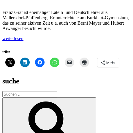
Franz Graf ist ehemaliger Latein- und Deutschlehrer aus
Mallersdorf-Pfaffenberg. Er unterrichtete am Burkhart-Gymnasium,
das zu seiner aktiven Zeit u.a. auch von Berni Mayer und Hubert
Aiwanger besucht wurde.
„Köpfe:
weiterlesen
Franz
Graf“
teilen:
Mehr
suche
Suche
nach:
Suchen