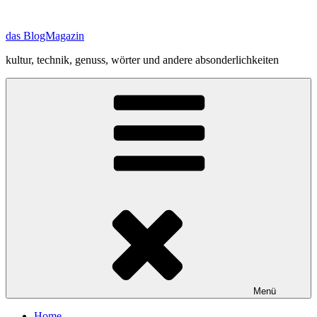
Zum
Inhalt
das BlogMagazin
springen
kultur, technik, genuss, wörter und andere absonderlichkeiten
Menü
Home