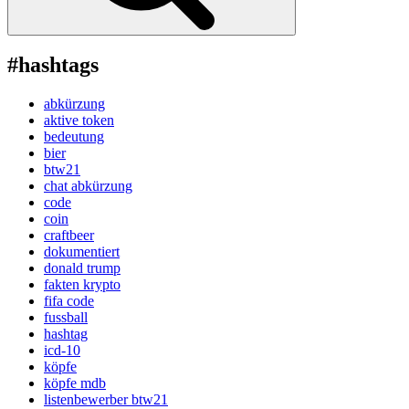
#hashtags
abkürzung
aktive token
bedeutung
bier
btw21
chat abkürzung
code
coin
craftbeer
dokumentiert
donald trump
fakten krypto
fifa code
fussball
hashtag
icd-10
köpfe
köpfe mdb
listenbewerber btw21