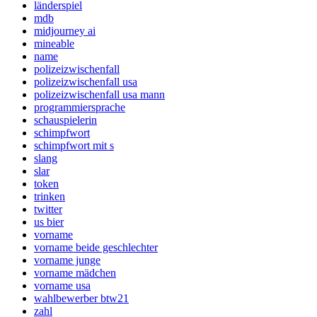
länderspiel
mdb
midjourney ai
mineable
name
polizeizwischenfall
polizeizwischenfall usa
polizeizwischenfall usa mann
programmiersprache
schauspielerin
schimpfwort
schimpfwort mit s
slang
slar
token
trinken
twitter
us bier
vorname
vorname beide geschlechter
vorname junge
vorname mädchen
vorname usa
wahlbewerber btw21
zahl