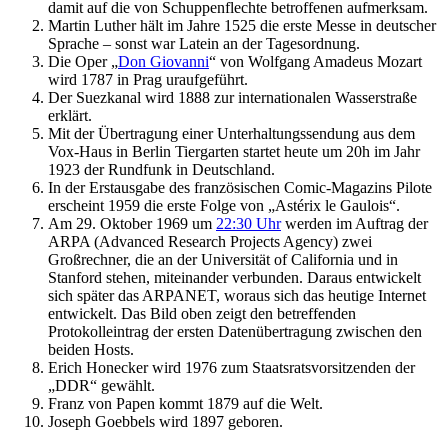
damit auf die von Schuppenflechte betroffenen aufmerksam.
Martin Luther hält im Jahre 1525 die erste Messe in deutscher
Sprache – sonst war Latein an der Tagesordnung.
Die Oper „
Don Giovanni
“ von Wolfgang Amadeus Mozart
wird 1787 in Prag uraufgeführt.
Der Suezkanal wird 1888 zur internationalen Wasserstraße
erklärt.
Mit der Übertragung einer Unterhaltungssendung aus dem
Vox-Haus in Berlin Tiergarten startet heute um 20h im Jahr
1923 der Rundfunk in Deutschland.
In der Erstausgabe des französischen Comic-Magazins Pilote
erscheint 1959 die erste Folge von „Astérix le Gaulois“.
Am 29. Oktober 1969 um
22:30 Uhr
werden im Auftrag der
ARPA (Advanced Research Projects Agency) zwei
Großrechner, die an der Universität of California und in
Stanford stehen, miteinander verbunden. Daraus entwickelt
sich später das ARPANET, woraus sich das heutige Internet
entwickelt. Das Bild oben zeigt den betreffenden
Protokolleintrag der ersten Datenübertragung zwischen den
beiden Hosts.
Erich Honecker wird 1976 zum Staatsratsvorsitzenden der
„DDR“ gewählt.
Franz von Papen kommt 1879 auf die Welt.
Joseph Goebbels wird 1897 geboren.