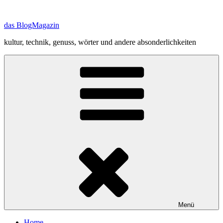
Zum
Inhalt
das BlogMagazin
springen
kultur, technik, genuss, wörter und andere absonderlichkeiten
Menü
Home