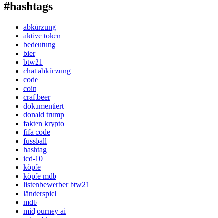
#hashtags
abkürzung
aktive token
bedeutung
bier
btw21
chat abkürzung
code
coin
craftbeer
dokumentiert
donald trump
fakten krypto
fifa code
fussball
hashtag
icd-10
köpfe
köpfe mdb
listenbewerber btw21
länderspiel
mdb
midjourney ai