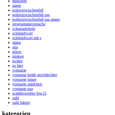
mineable
name
polizeizwischenfall
polizeizwischenfall usa
polizeizwischenfall usa mann
programmiersprache
schauspielerin
schimpfwort
schimpfwort mit s
slang
slar
token
trinken
twitter
us bier
vorname
vorname beide geschlechter
vorname junge
vorname mädchen
vorname usa
wahlbewerber btw21
zahl
zahl fakten
kategorien