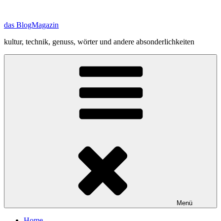
Zum
Inhalt
das BlogMagazin
springen
kultur, technik, genuss, wörter und andere absonderlichkeiten
Menü
Home