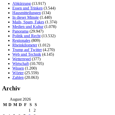
Abkürzung
(13.917)
Essen und Trinken
(3.544)
Hausmitteilungen
(134)
In dieser Minute
(1.440)
Mails, Spam, Fakes
(1.374)
Medien und Kultur
(1.078)
Panorama
(29.947)
Politik und Recht
(13.532)
Regionales
(809)
Rheinkilometer
(1.012)
Trump auf Twitter
(4.270)
Web und Technik
(4.145)
Wetterregel
(377)
Wirtschaft
(10.705)
Wissen
(1.200)
Wörter
(25.559)
Zahlen
(20.063)
Archiv
August 2026
M
D
M
D
F
S
S
1
2