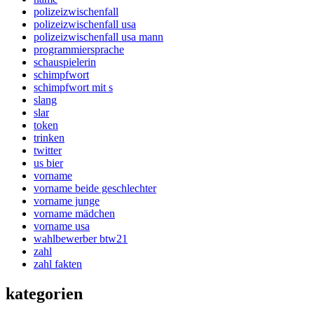
polizeizwischenfall
polizeizwischenfall usa
polizeizwischenfall usa mann
programmiersprache
schauspielerin
schimpfwort
schimpfwort mit s
slang
slar
token
trinken
twitter
us bier
vorname
vorname beide geschlechter
vorname junge
vorname mädchen
vorname usa
wahlbewerber btw21
zahl
zahl fakten
kategorien