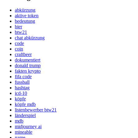
abkürzung
aktive token
bedeutung
bier
btw21
chat abkürzung
code
coin
craftbeer
dokumentiert
donald trump
fakten krypto
fifa code
fussball
hashtag
icd-10
köpfe
köpfe mdb
listenbewerber btw21
länderspiel
mdb
midjourney ai
mineable
name