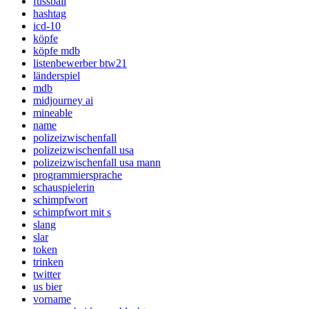
fussball
hashtag
icd-10
köpfe
köpfe mdb
listenbewerber btw21
länderspiel
mdb
midjourney ai
mineable
name
polizeizwischenfall
polizeizwischenfall usa
polizeizwischenfall usa mann
programmiersprache
schauspielerin
schimpfwort
schimpfwort mit s
slang
slar
token
trinken
twitter
us bier
vorname