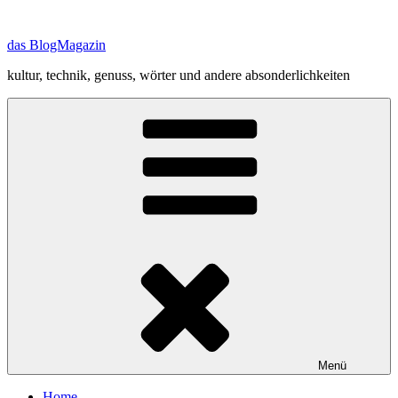
Zum
Inhalt
das BlogMagazin
springen
kultur, technik, genuss, wörter und andere absonderlichkeiten
Menü
Home