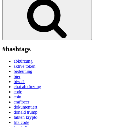
#hashtags
abkürzung
aktive token
bedeutung
bier
btw21
chat abkürzung
code
coin
craftbeer
dokumentiert
donald trump
fakten krypto
fifa code