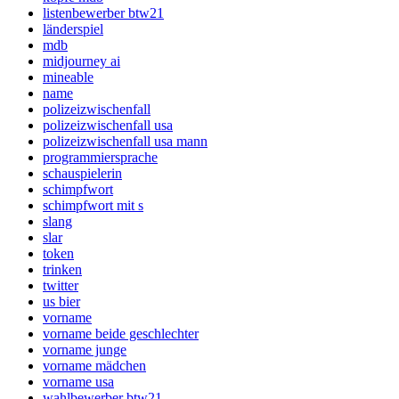
listenbewerber btw21
länderspiel
mdb
midjourney ai
mineable
name
polizeizwischenfall
polizeizwischenfall usa
polizeizwischenfall usa mann
programmiersprache
schauspielerin
schimpfwort
schimpfwort mit s
slang
slar
token
trinken
twitter
us bier
vorname
vorname beide geschlechter
vorname junge
vorname mädchen
vorname usa
wahlbewerber btw21