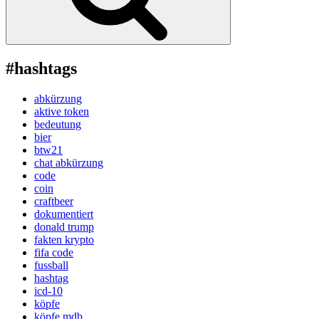
#hashtags
abkürzung
aktive token
bedeutung
bier
btw21
chat abkürzung
code
coin
craftbeer
dokumentiert
donald trump
fakten krypto
fifa code
fussball
hashtag
icd-10
köpfe
köpfe mdb