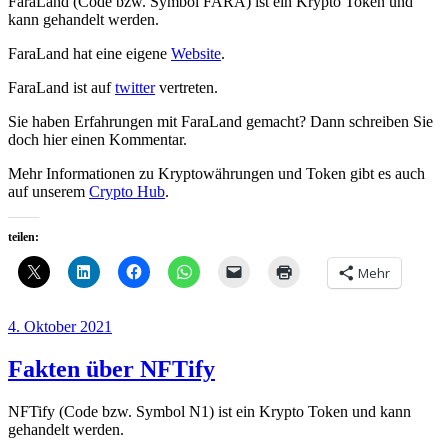
FaraLand (Code bzw. Symbol FARA) ist ein Krypto Token und
kann gehandelt werden.
FaraLand hat eine eigene
Website
.
FaraLand ist auf
twitter
vertreten.
Sie haben Erfahrungen mit FaraLand gemacht? Dann schreiben Sie
doch hier einen Kommentar.
Mehr Informationen zu Kryptowährungen und Token gibt es auch
auf unserem
Crypto Hub
.
teilen:
Mehr
Veröffentlicht
4. Oktober 2021
am
Fakten über NFTify
NFTify (Code bzw. Symbol N1) ist ein Krypto Token und kann
gehandelt werden.