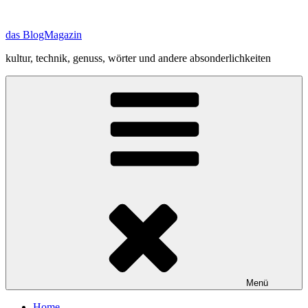
Zum
Inhalt
das BlogMagazin
springen
kultur, technik, genuss, wörter und andere absonderlichkeiten
Menü
Home