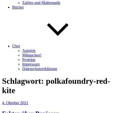
Zahlen und Mathematik
Bücher
Über
Autoren
Mitmachen!
Projekte
Impressum
Datenschutzerklärung
Schlagwort:
polkafoundry-red-
kite
Veröffentlicht
4. Oktober 2021
am