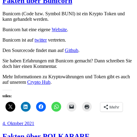
Fakten über Bunicorn
Bunicorn (Code bzw. Symbol BUNI) ist ein Krypto Token und
kann gehandelt werden.
Bunicorn hat eine eigene
Website
.
Bunicorn ist auf
twitter
vertreten.
Den Sourcecode findet man auf
Github
.
Sie haben Erfahrungen mit Bunicorn gemacht? Dann schreiben Sie
doch hier einen Kommentar.
Mehr Informationen zu Kryptowährungen und Token gibt es auch
auf unserem
Crypto Hub
.
teilen:
Mehr
Veröffentlicht
4. Oktober 2021
am
Fakten über POLKARARE