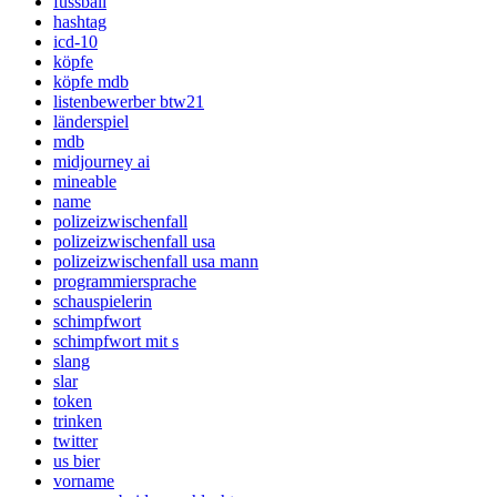
fussball
hashtag
icd-10
köpfe
köpfe mdb
listenbewerber btw21
länderspiel
mdb
midjourney ai
mineable
name
polizeizwischenfall
polizeizwischenfall usa
polizeizwischenfall usa mann
programmiersprache
schauspielerin
schimpfwort
schimpfwort mit s
slang
slar
token
trinken
twitter
us bier
vorname