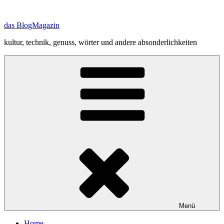
Zum
Inhalt
das BlogMagazin
springen
kultur, technik, genuss, wörter und andere absonderlichkeiten
Menü
Home