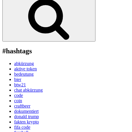
#hashtags
abkürzung
aktive token
bedeutung
bier
btw21
chat abkürzung
code
coin
craftbeer
dokumentiert
donald trump
fakten krypto
fifa code