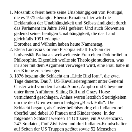
Mosambik feiert heute seine Unabhängigkeit von Portugal,
die es 1975 erlangte. Ebenso Kroatien: hier wird die
Deklaration der Unabhängigkeit und Selbstständigkeit durch
das Parlament im Jahre 1991 gefeiert. Und auch Slowenien
gedenkt seiner heutigen Unabhängigkeit, die das Land
gleichfalls 1991 erlangte.
Dorothea und Wilhelm haben heute Namenstag.
Elena Lucrezia Cornaro Piscopia erhält 1678 an der
Universität Padua als weltweit erste Frau einen Doktortitel in
Philosophie. Eigentlich wollte sie Theologie studieren, was
ihr aber mit dem Argument verweigert wird, eine Frau habe in
der Kirche zu schweigen.
1876 begann die Schlacht am „Little BigHorn“, die zwei
Tage dauerte. Das 7. US-Kavallerieregiment unter General
Custer wird von den Lakota-Sioux, Arapho und Cheyenne
unter ihren Anführern Sitting Bull und Crazy Horse
vernichtend geschlagen. Anlass waren letztlich Streitigkeiten
um die den Ureinwohnern heiligen „Black Hills“. Die
Schlacht begann, als Custer befehlswidrig ein Indianerdorf
überfiel und dabei 10 Frauen und Kinder tötete. In der
folgenden Schlacht werden 14 Offiziere, ein Assistenzarzt,
247 Soldaten, fünf Zivilisten und drei Indianer-Kundschafter
auf Seiten der US Truppen getötet sowie 52 Menschen