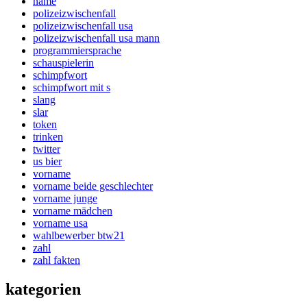
name
polizeizwischenfall
polizeizwischenfall usa
polizeizwischenfall usa mann
programmiersprache
schauspielerin
schimpfwort
schimpfwort mit s
slang
slar
token
trinken
twitter
us bier
vorname
vorname beide geschlechter
vorname junge
vorname mädchen
vorname usa
wahlbewerber btw21
zahl
zahl fakten
kategorien