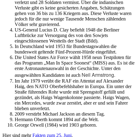
verletzt und 28 Soldaten vermisst. Über die indianischen
Verluste gibt es keine gesicherten Angaben, Schätzungen
gehen von 36 bis zu 136 Kriegern aus. Diese Verluste waren
jedoch für die nur wenige Tausende Menschen zählenden
Völker sehr gravierend.
US-General Lucius D. Clay befiehlt 1948 die Berliner
Luftbrücke zur Versorgung des von den Sowjets
eingeschlossenen Westteils der Stadt (Bild).
In Deutschland wird 1953 für Bundestagswahlen die
bundesweit geltende Fünf-Prozent-Hürde eingeführt.
Die United States Air Force wählt 1958 neun Testpiloten für
das Programm „Man In Space Soonest“ (MISS) aus. Es ist die
erste Astronautenauswahl in der Geschichte. Unter den
Neil Armstrong.
ausgewählten Kandidaten ist auch
Im Jahr 1979 verübt die RAF ein Attentat auf Alexander
Haig, den NATO Oberbefehlshaber in Europa. Ein unter der
Straße führendes Rohr wurde mit Sprengstoff gefüllt und
gezündet, als Haigs Wagenkolonne passierte. Haigs Wagen,
ein Mercedes, wurde zwar zerstört, aber er und sein Fahrer
blieben unverletzt.
2009 verstirbt Michael Jackson an diesem Tag.
Hermann Oberth kommt 1894 auf die Welt.
George Orwell (1984) wird 1903 geboren.
Hier sind mehr
Fakten zum 25. Juni
.