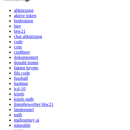
abkürzung
aktive token
bedeutung
bier
btw21
chat abkürzung
code
coin
craftbeer
dokumentiert
donald trump
fakten krypto
fifa code
fussball
hashtag
icd-10
köpfe
köpfe mdb
listenbewerber btw21
länderspiel
mdb
midjourney ai
mineable