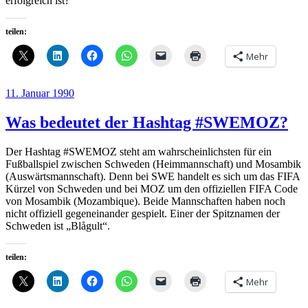
erfolgreich ist?
teilen:
Mehr
Veröffentlicht
11. Januar 1990
am
Was bedeutet der Hashtag #SWEMOZ?
Der Hashtag #SWEMOZ steht am wahrscheinlichsten für ein
Fußballspiel zwischen Schweden (Heimmannschaft) und Mosambik
(Auswärtsmannschaft). Denn bei SWE handelt es sich um das FIFA
Kürzel von Schweden und bei MOZ um den offiziellen FIFA Code
von Mosambik (Mozambique). Beide Mannschaften haben noch
nicht offiziell gegeneinander gespielt. Einer der Spitznamen der
Schweden ist „Blågult“.
teilen:
Mehr