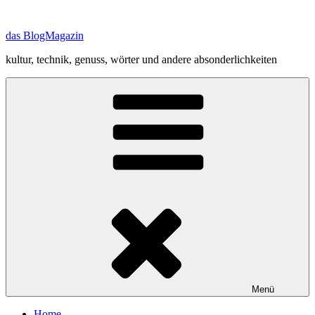
Zum
Inhalt
das BlogMagazin
springen
kultur, technik, genuss, wörter und andere absonderlichkeiten
Menü
Home