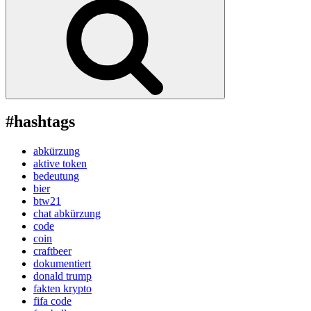
#hashtags
abkürzung
aktive token
bedeutung
bier
btw21
chat abkürzung
code
coin
craftbeer
dokumentiert
donald trump
fakten krypto
fifa code