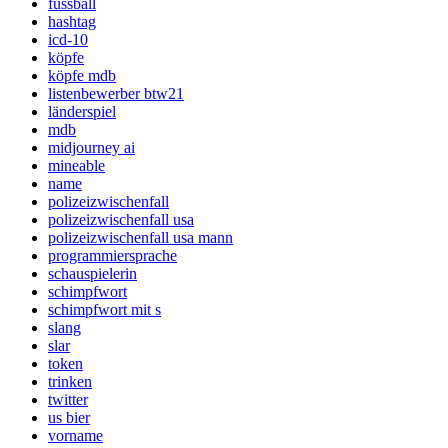
fussball
hashtag
icd-10
köpfe
köpfe mdb
listenbewerber btw21
länderspiel
mdb
midjourney ai
mineable
name
polizeizwischenfall
polizeizwischenfall usa
polizeizwischenfall usa mann
programmiersprache
schauspielerin
schimpfwort
schimpfwort mit s
slang
slar
token
trinken
twitter
us bier
vorname