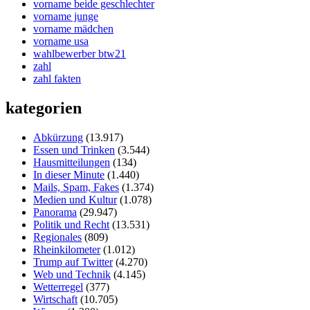
vorname beide geschlechter
vorname junge
vorname mädchen
vorname usa
wahlbewerber btw21
zahl
zahl fakten
kategorien
Abkürzung
(13.917)
Essen und Trinken
(3.544)
Hausmitteilungen
(134)
In dieser Minute
(1.440)
Mails, Spam, Fakes
(1.374)
Medien und Kultur
(1.078)
Panorama
(29.947)
Politik und Recht
(13.531)
Regionales
(809)
Rheinkilometer
(1.012)
Trump auf Twitter
(4.270)
Web und Technik
(4.145)
Wetterregel
(377)
Wirtschaft
(10.705)