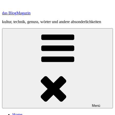
Zum
Inhalt
das BlogMagazin
springen
kultur, technik, genuss, wörter und andere absonderlichkeiten
Menü
Home