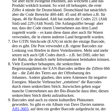
Sie aber nicht zwingend erkennen, aus welchem Land das
Produkt wirklich kommt. So wird oft behauptet, die erste
Ziffer 4 stünde für Deutschland. Deutschland hat tatsächlich
aber die Code Bereiche 400-440. 45 und 49 stehen z.B. für
Japan, 46 für Russland. Aldi hat zudem die Codes 221 (Aldi
Süd) und 229 (Aldi Nord). Die Anfangsziffer besagt aber
nur, dass der Code einem Unternehmen aus dem Land
zugeteilt wurde – es kann diese dann aber auch für Waren
verwenden, die in einem anderen Land hergestellt wurden.
Der GTIN Strichcode (EAN) ist nicht der einzige Barcode,
den es gibt. Die Post verwendet z.B. eigene Barcodes zur
Lenkung von Briefen in ihren Verteilzentren. Mehr und mehr
setzen sich auch QR Codes durch – z.B. bei DHL oder bei
der Bahn, die deutlich mehr Informationen beinhalten können.
Viele Esoteriker behaupten, die senkrechten
Begrenzungslinien der EAN-Barcodes stellten die Ziffern 666
dar – die Zahl des Tieres aus der Offenbarung des
Johannes. Andere glauben, dies seien Antennen für negative
Energien. Manche Verbraucher „entstören“ die Barcodes
durch einen senkrechten Strich. Inzwischen gehen sogar
manche Unternehmen aus der Bio-Branche dazu über, diesen
senkrechten Strich direkt aufzudrucken.
Barcodes sind auch zu einem kulturellen Phänomen
geworden. So gibt es ein Album von Dave Davies namens
Afl1-3603
, auf dem ein großer Barcode aufgedruckt ist, der