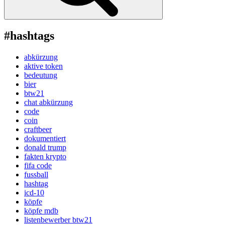
#hashtags
abkürzung
aktive token
bedeutung
bier
btw21
chat abkürzung
code
coin
craftbeer
dokumentiert
donald trump
fakten krypto
fifa code
fussball
hashtag
icd-10
köpfe
köpfe mdb
listenbewerber btw21