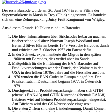
Der erste Barcode wurde am 26. Juni 1974 in einer Filiale der
Supermarktkette in Marsh in Troy (Ohio) eingescannt. Es handelte
sich um eine Zehnerpackung Juicy Fruit Kaugummi von Wrigley.
Aus diesem Grunde 10 Fakten rund um Barcodes.
Die Idee, Informationen über Strichcodes lesbar zu machen,
ist aber schon viel älter: Norman Joseph Woodland und
Bernard Silver führten bereits 1949 Versuche Barcodes durch
und erhielten am 7. Oktober 1952 ein Patent dafür.
In der Schweiz experimentierte die Migros in den späten
1960ern mit Barcodes, dies verlief aber im Sande.
Maßgeblich für die Einführung der EAN Barcodes auf
Produktverpackungen war der Druck, den Walmart in den
USA in den frühen 1970er Jahre auf die Hersteller ausübte.
1976 wurden die EAN Codes in Europa eingeführt. Der
Praxiseinsatz in Deutschland begann 1977, in Österreich
1979.
Durchgesetzt auf Produktverpackungen haben sich GTIN
(ehemals EAN-13) und GTIN Kurzcode (ehemals EAN-8).
Letzterer wird auf kleinen Produktverpackungen eingesetzt.
Auf Büchern wird der GS1-Pressecode eingesetzt.
Die ersten Ziffern sind eine Länderkennung. Damit können