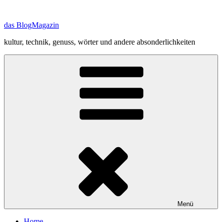
Zum
Inhalt
das BlogMagazin
springen
kultur, technik, genuss, wörter und andere absonderlichkeiten
Menü
Home