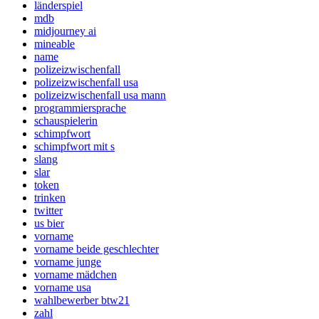
länderspiel
mdb
midjourney ai
mineable
name
polizeizwischenfall
polizeizwischenfall usa
polizeizwischenfall usa mann
programmiersprache
schauspielerin
schimpfwort
schimpfwort mit s
slang
slar
token
trinken
twitter
us bier
vorname
vorname beide geschlechter
vorname junge
vorname mädchen
vorname usa
wahlbewerber btw21
zahl