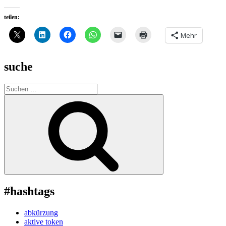
teilen:
Mehr
suche
Suche
nach:
Suchen
#hashtags
abkürzung
aktive token