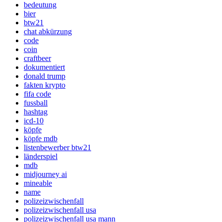
bedeutung
bier
btw21
chat abkürzung
code
coin
craftbeer
dokumentiert
donald trump
fakten krypto
fifa code
fussball
hashtag
icd-10
köpfe
köpfe mdb
listenbewerber btw21
länderspiel
mdb
midjourney ai
mineable
name
polizeizwischenfall
polizeizwischenfall usa
polizeizwischenfall usa mann