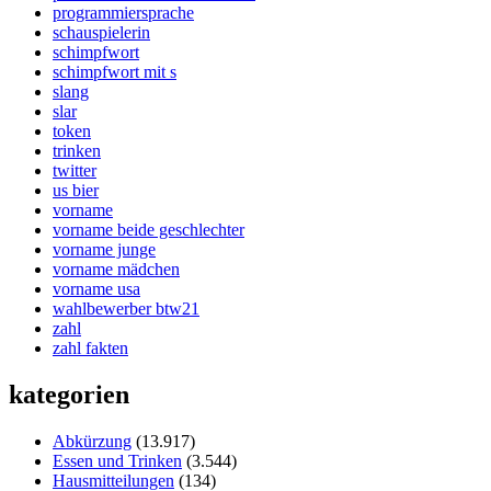
programmiersprache
schauspielerin
schimpfwort
schimpfwort mit s
slang
slar
token
trinken
twitter
us bier
vorname
vorname beide geschlechter
vorname junge
vorname mädchen
vorname usa
wahlbewerber btw21
zahl
zahl fakten
kategorien
Abkürzung
(13.917)
Essen und Trinken
(3.544)
Hausmitteilungen
(134)