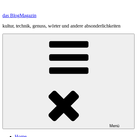
Zum
Inhalt
das BlogMagazin
springen
kultur, technik, genuss, wörter und andere absonderlichkeiten
Menü
Home