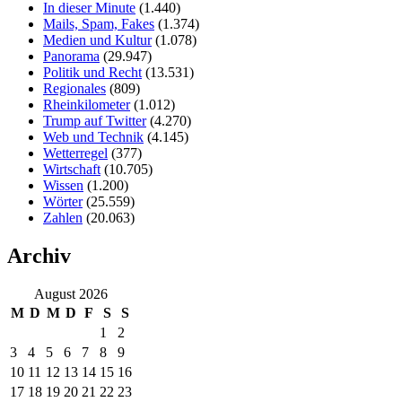
In dieser Minute
(1.440)
Mails, Spam, Fakes
(1.374)
Medien und Kultur
(1.078)
Panorama
(29.947)
Politik und Recht
(13.531)
Regionales
(809)
Rheinkilometer
(1.012)
Trump auf Twitter
(4.270)
Web und Technik
(4.145)
Wetterregel
(377)
Wirtschaft
(10.705)
Wissen
(1.200)
Wörter
(25.559)
Zahlen
(20.063)
Archiv
August 2026
M
D
M
D
F
S
S
1
2
3
4
5
6
7
8
9
10
11
12
13
14
15
16
17
18
19
20
21
22
23