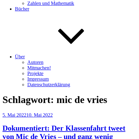
Zahlen und Mathematik
Bücher
Über
Autoren
Mitmachen!
Projekte
Impressum
Datenschutzerklärung
Schlagwort:
mic de vries
Veröffentlicht
5. Mai 2022
10. Mai 2022
am
Dokumentiert: Der Klassenfahrt tweet
von Mic de Vries – und ganz wenig