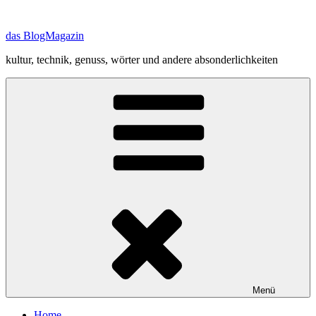
Zum
Inhalt
das BlogMagazin
springen
kultur, technik, genuss, wörter und andere absonderlichkeiten
Menü
Home