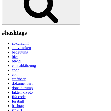
#hashtags
abkürzung
aktive token
bedeutung
bier
btw21
chat abkürzung
code
coin
craftbeer
dokumentiert
donald trump
fakten krypto
fifa code
fussball
hashtag
icd-10