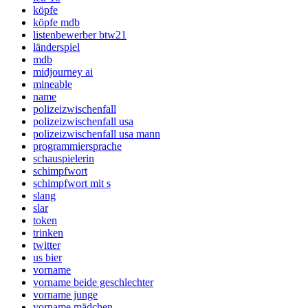
köpfe
köpfe mdb
listenbewerber btw21
länderspiel
mdb
midjourney ai
mineable
name
polizeizwischenfall
polizeizwischenfall usa
polizeizwischenfall usa mann
programmiersprache
schauspielerin
schimpfwort
schimpfwort mit s
slang
slar
token
trinken
twitter
us bier
vorname
vorname beide geschlechter
vorname junge
vorname mädchen