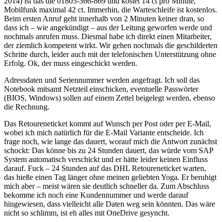
2014) ist das die 01805-366-869 und kostet 14 ct pro Minute,
Mobilfunk maximal 42 ct. Immerhin, die Warteschleife ist kostenlos.
Beim ersten Anruf geht innerhalb von 2 Minuten keiner dran, so
dass ich – wie angekündigt – aus der Leitung geworfen werde und
nochmals anrufen muss. Diesmal habe ich direkt einen Mitarbeiter,
der ziemlich kompetent wirkt. Wir gehen nochmals die geschilderten
Schritte durch, leider auch mit der telefonischen Unterstützung ohne
Erfolg. Ok, der muss eingeschickt werden.
Adressdaten und Seriennummer werden angefragt. Ich soll das
Notebook mitsamt Netzteil einschicken, eventuelle Passwörter
(BIOS, Windows) sollen auf einem Zettel beigelegt werden, ebenso
die Rechnung.
Das Retoureneticket kommt auf Wunsch per Post oder per E-Mail,
wobei ich mich natürlich für die E-Mail Variante entscheide. Ich
frage noch, wie lange das dauert, worauf mich die Antwort zunächst
schockt: Das könne bis zu 24 Stunden dauert, das würde vom SAP
System automatisch verschickt und er hätte leider keinen Einfluss
darauf. Fuck – 24 Stunden auf das DHL Retoureneticket warten,
das hieße einen Tag länger ohne meinen geliebten Yoga. Er beruhigt
mich aber – meist wären sie deutlich schneller da. Zum Abschluss
bekomme ich noch eine Kundennummer und werde darauf
hingewiesen, dass vielleicht alle Daten weg sein könnten. Das wäre
nicht so schlimm, ist eh alles mit OneDrive gesyncht.