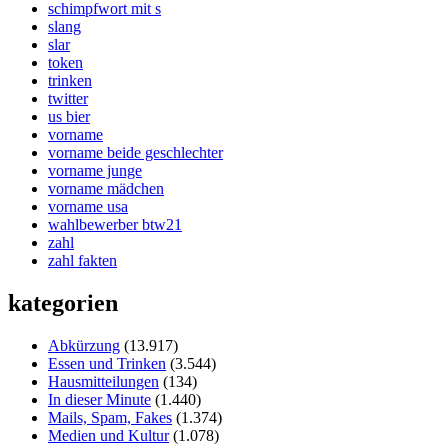
schimpfwort mit s
slang
slar
token
trinken
twitter
us bier
vorname
vorname beide geschlechter
vorname junge
vorname mädchen
vorname usa
wahlbewerber btw21
zahl
zahl fakten
kategorien
Abkürzung
(13.917)
Essen und Trinken
(3.544)
Hausmitteilungen
(134)
In dieser Minute
(1.440)
Mails, Spam, Fakes
(1.374)
Medien und Kultur
(1.078)