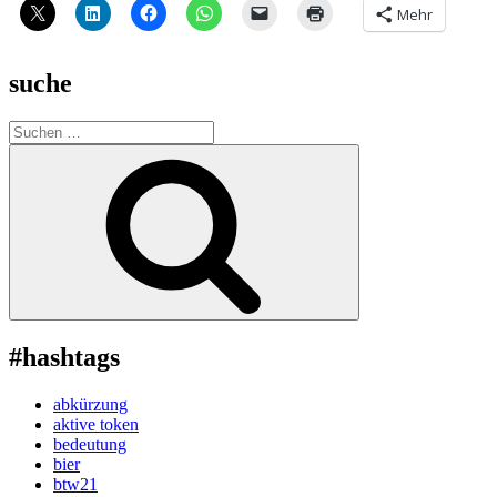
Mehr
suche
Suche
nach:
Suchen
#hashtags
abkürzung
aktive token
bedeutung
bier
btw21