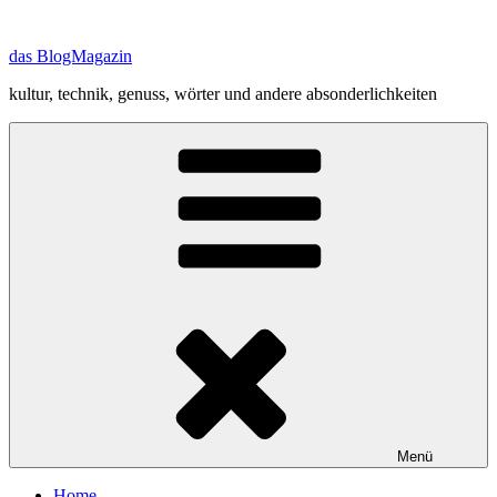
Zum
Inhalt
das BlogMagazin
springen
kultur, technik, genuss, wörter und andere absonderlichkeiten
Menü
Home