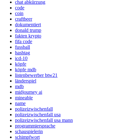
chat abkürzung
code
coin
craftbeer
dokumentiert
donald trump
fakten krypto
fifa code
fussball
hashtag
icd-10
köpfe
köpfe mdb
listenbewerber btw21
länderspiel
mdb
midjourney ai
mineable
name
polizeizwischenfall
polizeizwischenfall usa
polizeizwischenfall usa mann
programmiersprache
schauspielerin
schimpfwort