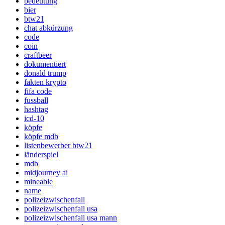
bedeutung
bier
btw21
chat abkürzung
code
coin
craftbeer
dokumentiert
donald trump
fakten krypto
fifa code
fussball
hashtag
icd-10
köpfe
köpfe mdb
listenbewerber btw21
länderspiel
mdb
midjourney ai
mineable
name
polizeizwischenfall
polizeizwischenfall usa
polizeizwischenfall usa mann