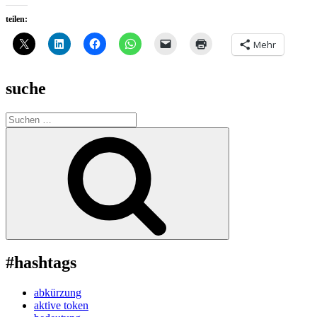
teilen:
Mehr
suche
Suche
nach:
Suchen
#hashtags
abkürzung
aktive token