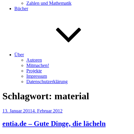
Zahlen und Mathematik
Bücher
Über
Autoren
Mitmachen!
Projekte
Impressum
Datenschutzerklärung
Schlagwort:
material
Veröffentlicht
13. Januar 2011
4. Februar 2012
am
entia.de – Gute Dinge, die lächeln