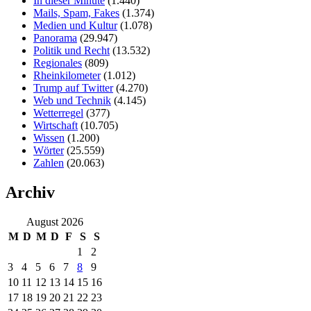
In dieser Minute
(1.440)
Mails, Spam, Fakes
(1.374)
Medien und Kultur
(1.078)
Panorama
(29.947)
Politik und Recht
(13.532)
Regionales
(809)
Rheinkilometer
(1.012)
Trump auf Twitter
(4.270)
Web und Technik
(4.145)
Wetterregel
(377)
Wirtschaft
(10.705)
Wissen
(1.200)
Wörter
(25.559)
Zahlen
(20.063)
Archiv
August 2026
M
D
M
D
F
S
S
1
2
3
4
5
6
7
8
9
10
11
12
13
14
15
16
17
18
19
20
21
22
23