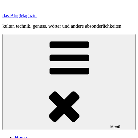
Zum
Inhalt
das BlogMagazin
springen
kultur, technik, genuss, wörter und andere absonderlichkeiten
Menü
Home