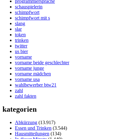
programmiersprache
schauspielerin
schimpfwort
schimpfwort mit s
slang
slar
token
trinken
twitter
us bier
vorname
vorname beide geschlechter
vorname junge
vorname mädchen
vorname usa
wahlbewerber btw21
zahl
zahl fakten
kategorien
Abkürzung
(13.917)
Essen und Trinken
(3.544)
Hausmitteilungen
(134)