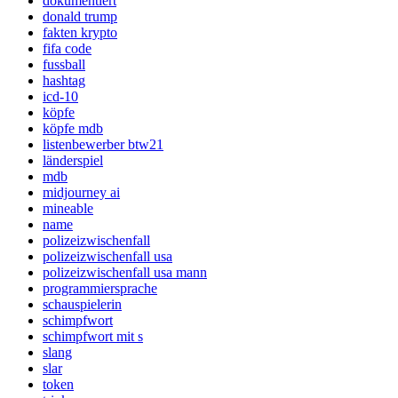
dokumentiert
donald trump
fakten krypto
fifa code
fussball
hashtag
icd-10
köpfe
köpfe mdb
listenbewerber btw21
länderspiel
mdb
midjourney ai
mineable
name
polizeizwischenfall
polizeizwischenfall usa
polizeizwischenfall usa mann
programmiersprache
schauspielerin
schimpfwort
schimpfwort mit s
slang
slar
token