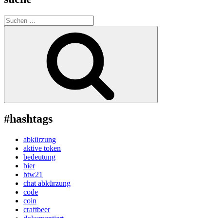
Suche
nach:
Suchen
#hashtags
abkürzung
aktive token
bedeutung
bier
btw21
chat abkürzung
code
coin
craftbeer