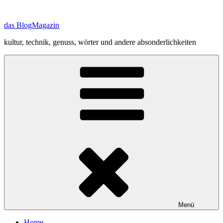
Zum
Inhalt
das BlogMagazin
springen
kultur, technik, genuss, wörter und andere absonderlichkeiten
Menü
Home