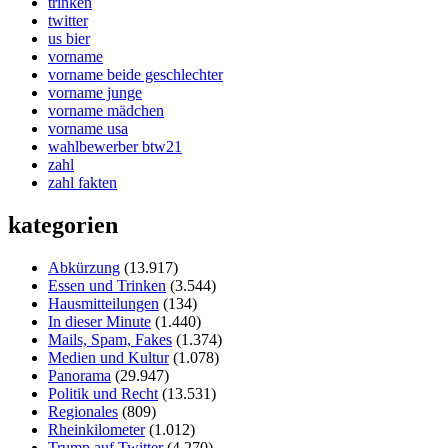
trinken
twitter
us bier
vorname
vorname beide geschlechter
vorname junge
vorname mädchen
vorname usa
wahlbewerber btw21
zahl
zahl fakten
kategorien
Abkürzung
(13.917)
Essen und Trinken
(3.544)
Hausmitteilungen
(134)
In dieser Minute
(1.440)
Mails, Spam, Fakes
(1.374)
Medien und Kultur
(1.078)
Panorama
(29.947)
Politik und Recht
(13.531)
Regionales
(809)
Rheinkilometer
(1.012)
Trump auf Twitter
(4.270)