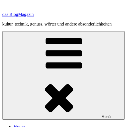
Zum
Inhalt
das BlogMagazin
springen
kultur, technik, genuss, wörter und andere absonderlichkeiten
Menü
Home