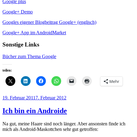
Google plus
Google+ Demo
Googles eigener Blogbeitrag Google+ (englisch)
Google+ App im AndroidMarket
Sonstige Links
Bücher zum Thema Google
teilen:
Mehr
Veröffentlicht
19. Februar 2011
7. Februar 2012
am
Ich bin ein Androide
Na gut, meine Haare sind noch länger. Aber ansonsten finde ich
mich als Android-Maskottchen sehr gut getroffen: