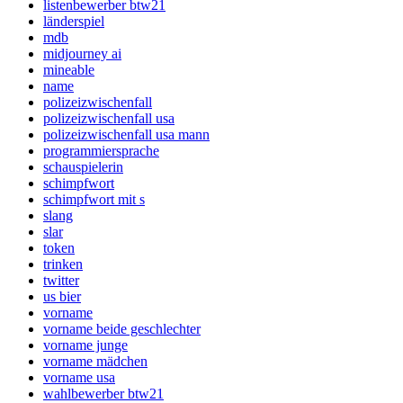
listenbewerber btw21
länderspiel
mdb
midjourney ai
mineable
name
polizeizwischenfall
polizeizwischenfall usa
polizeizwischenfall usa mann
programmiersprache
schauspielerin
schimpfwort
schimpfwort mit s
slang
slar
token
trinken
twitter
us bier
vorname
vorname beide geschlechter
vorname junge
vorname mädchen
vorname usa
wahlbewerber btw21