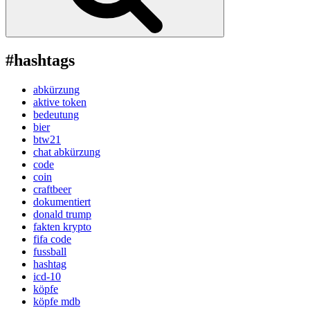
#hashtags
abkürzung
aktive token
bedeutung
bier
btw21
chat abkürzung
code
coin
craftbeer
dokumentiert
donald trump
fakten krypto
fifa code
fussball
hashtag
icd-10
köpfe
köpfe mdb