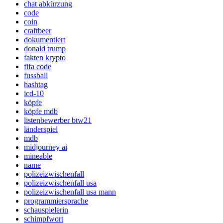
chat abkürzung
code
coin
craftbeer
dokumentiert
donald trump
fakten krypto
fifa code
fussball
hashtag
icd-10
köpfe
köpfe mdb
listenbewerber btw21
länderspiel
mdb
midjourney ai
mineable
name
polizeizwischenfall
polizeizwischenfall usa
polizeizwischenfall usa mann
programmiersprache
schauspielerin
schimpfwort