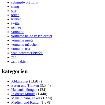
schimpfwort mit s
slang
slar
token
trinken
twitter
us bier
vorname
vorname beide geschlechter
vorname junge
vorname mädchen
vorname usa
wahlbewerber btw21
zahl
zahl fakten
kategorien
Abkürzung
(13.917)
Essen und Trinken
(3.544)
Hausmitteilungen
(134)
In dieser Minute
(1.440)
Mails, Spam, Fakes
(1.374)
Medien und Kultur
(1.078)