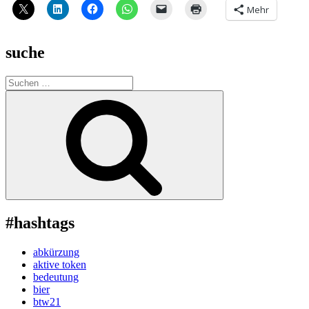
Mehr
suche
Suche
nach:
Suchen
#hashtags
abkürzung
aktive token
bedeutung
bier
btw21