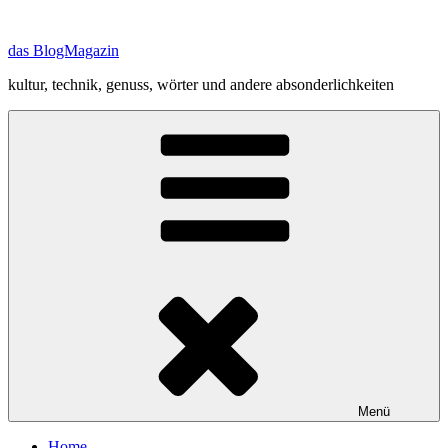
Zum
Inhalt
das BlogMagazin
springen
kultur, technik, genuss, wörter und andere absonderlichkeiten
Menü
Home