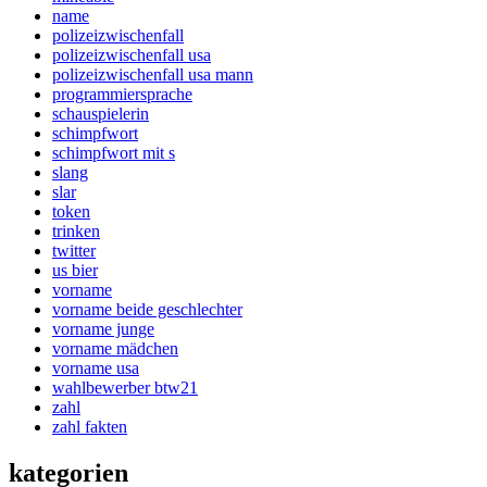
name
polizeizwischenfall
polizeizwischenfall usa
polizeizwischenfall usa mann
programmiersprache
schauspielerin
schimpfwort
schimpfwort mit s
slang
slar
token
trinken
twitter
us bier
vorname
vorname beide geschlechter
vorname junge
vorname mädchen
vorname usa
wahlbewerber btw21
zahl
zahl fakten
kategorien