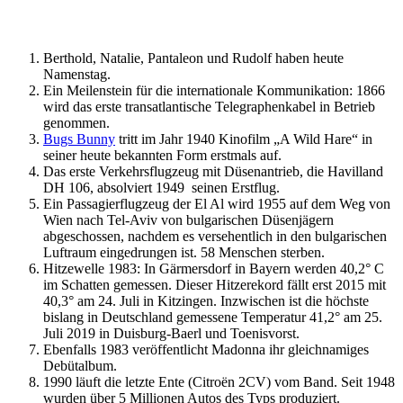
Berthold, Natalie, Pantaleon und Rudolf haben heute
Namenstag.
Ein Meilenstein für die internationale Kommunikation: 1866
wird das erste transatlantische Telegraphenkabel in Betrieb
genommen.
Bugs Bunny
tritt im Jahr 1940 Kinofilm „A Wild Hare“ in
seiner heute bekannten Form erstmals auf.
Das erste Verkehrsflugzeug mit Düsenantrieb, die Havilland
DH 106, absolviert 1949 seinen Erstflug.
Ein Passagierflugzeug der El Al wird 1955 auf dem Weg von
Wien nach Tel-Aviv von bulgarischen Düsenjägern
abgeschossen, nachdem es versehentlich in den bulgarischen
Luftraum eingedrungen ist. 58 Menschen sterben.
Hitzewelle 1983: In Gärmersdorf in Bayern werden 40,2° C
im Schatten gemessen. Dieser Hitzerekord fällt erst 2015 mit
40,3° am 24. Juli in Kitzingen. Inzwischen ist die höchste
bislang in Deutschland gemessene Temperatur 41,2° am 25.
Juli 2019 in Duisburg-Baerl und Toenisvorst.
Ebenfalls 1983 veröffentlicht Madonna ihr gleichnamiges
Debütalbum.
1990 läuft die letzte Ente (Citroën 2CV) vom Band. Seit 1948
wurden über 5 Millionen Autos des Typs produziert.