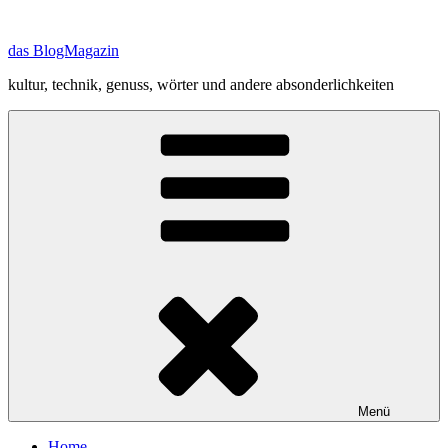
Zum
Inhalt
das BlogMagazin
springen
kultur, technik, genuss, wörter und andere absonderlichkeiten
Menü
Home