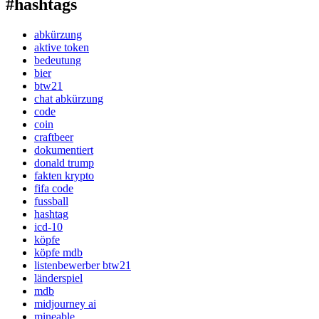
#hashtags
abkürzung
aktive token
bedeutung
bier
btw21
chat abkürzung
code
coin
craftbeer
dokumentiert
donald trump
fakten krypto
fifa code
fussball
hashtag
icd-10
köpfe
köpfe mdb
listenbewerber btw21
länderspiel
mdb
midjourney ai
mineable