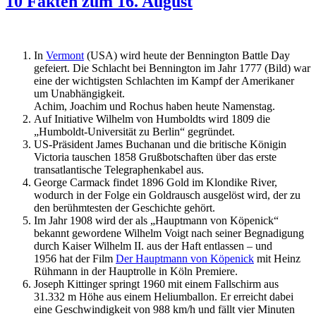
10 Fakten zum 16. August
In
Vermont
(USA) wird heute der Bennington Battle Day
gefeiert. Die Schlacht bei Bennington im Jahr 1777 (Bild) war
eine der wichtigsten Schlachten im Kampf der Amerikaner
um Unabhängigkeit.
Achim, Joachim und Rochus haben heute Namenstag.
Auf Initiative Wilhelm von Humboldts wird 1809 die
„Humboldt-Universität zu Berlin“ gegründet.
US-Präsident James Buchanan und die britische Königin
Victoria tauschen 1858 Grußbotschaften über das erste
transatlantische Telegraphenkabel aus.
George Carmack findet 1896 Gold im Klondike River,
wodurch in der Folge ein Goldrausch ausgelöst wird, der zu
den berühmtesten der Geschichte gehört.
Im Jahr 1908 wird der als „Hauptmann von Köpenick“
bekannt gewordene Wilhelm Voigt nach seiner Begnadigung
durch Kaiser Wilhelm II. aus der Haft entlassen – und
1956 hat der Film
Der Hauptmann von Köpenick
mit Heinz
Rühmann in der Hauptrolle in Köln Premiere.
Joseph Kittinger springt 1960 mit einem Fallschirm aus
31.332 m Höhe aus einem Heliumballon. Er erreicht dabei
eine Geschwindigkeit von 988 km/h und fällt vier Minuten