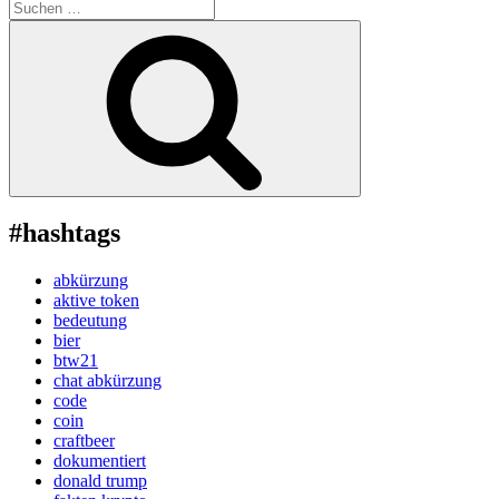
Suche
nach:
Suchen
#hashtags
abkürzung
aktive token
bedeutung
bier
btw21
chat abkürzung
code
coin
craftbeer
dokumentiert
donald trump