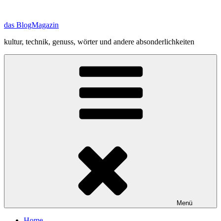
Zum
Inhalt
das BlogMagazin
springen
kultur, technik, genuss, wörter und andere absonderlichkeiten
Menü
Home