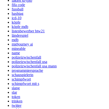
fakten krypto
fifa code
fussball
hashtag
icd-10
köpfe
köpfe mdb
listenbewerber btw21
länderspiel
mdb
midjourney ai
mineable
name
polizeizwischenfall
polizeizwischenfall usa
polizeizwischenfall usa mann
programmiersprache
schauspielerin
schimpfwort
schimpfwort mit s
slang
slar
token
trinken
twitter