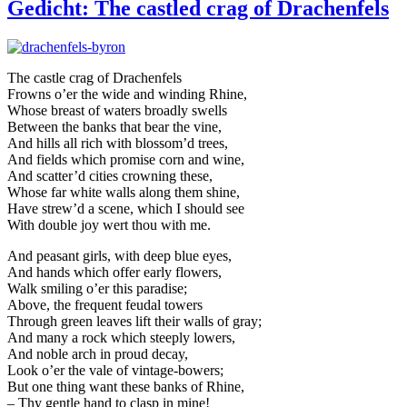
Gedicht: The castled crag of Drachenfels
The castle crag of Drachenfels
Frowns o’er the wide and winding Rhine,
Whose breast of waters broadly swells
Between the banks that bear the vine,
And hills all rich with blossom’d trees,
And fields which promise corn and wine,
And scatter’d cities crowning these,
Whose far white walls along them shine,
Have strew’d a scene, which I should see
With double joy wert thou with me.
And peasant girls, with deep blue eyes,
And hands which offer early flowers,
Walk smiling o’er this paradise;
Above, the frequent feudal towers
Through green leaves lift their walls of gray;
And many a rock which steeply lowers,
And noble arch in proud decay,
Look o’er the vale of vintage-bowers;
But one thing want these banks of Rhine,
– Thy gentle hand to clasp in mine!