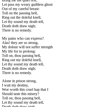
Bring me the quiet rest;
Let pass my weary guiltless ghost
Out of my careful breast:
Toll on the passing bell,
Ring out the doleful knell,
Let thy sound my death tell,
Death doth draw nigh;
There is no remedy.
My pains who can express?
Alas! they are so strong,
My dolour will not suffer strength
My life for to prolong:
Toll on, thou passing bell,
Ring out my doleful knell,
Let thy sound my death tell,
Death doth draw nigh;
There is no remedy.
Alone in prison strong,
I wait my destiny,
Woe worth this cruel hap that I
Should taste this misery?
Toll on, thou passing bell,
Let thy sound my death tell,
Death doth draw nigh,