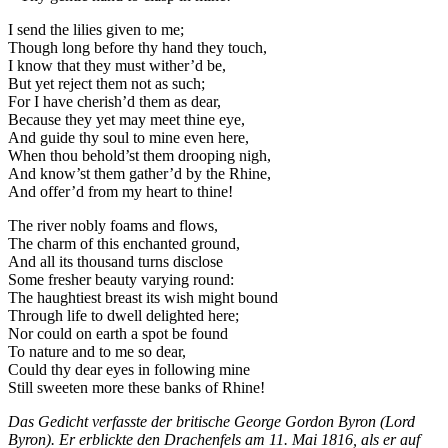
I send the lilies given to me;
Though long before thy hand they touch,
I know that they must wither’d be,
But yet reject them not as such;
For I have cherish’d them as dear,
Because they yet may meet thine eye,
And guide thy soul to mine even here,
When thou behold’st them drooping nigh,
And know’st them gather’d by the Rhine,
And offer’d from my heart to thine!
The river nobly foams and flows,
The charm of this enchanted ground,
And all its thousand turns disclose
Some fresher beauty varying round:
The haughtiest breast its wish might bound
Through life to dwell delighted here;
Nor could on earth a spot be found
To nature and to me so dear,
Could thy dear eyes in following mine
Still sweeten more these banks of Rhine!
Das Gedicht verfasste der britische George Gordon Byron (Lord
Byron). Er erblickte den Drachenfels am 11. Mai 1816, als er auf