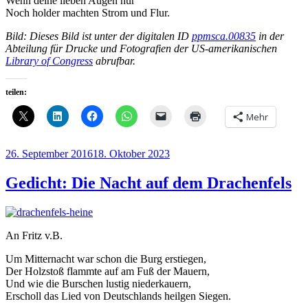
Wenn deine lieben Augen nur
Noch holder machten Strom und Flur.
Bild: Dieses Bild ist unter der digitalen ID
ppmsca.00835
in der
Abteilung für Drucke und Fotografien der US-amerikanischen
Library of Congress
abrufbar.
teilen:
Mehr
Veröffentlicht
26. September 2016
18. Oktober 2023
am
Gedicht: Die Nacht auf dem Drachenfels
An Fritz v.B.
Um Mitternacht war schon die Burg erstiegen,
Der Holzstoß flammte auf am Fuß der Mauern,
Und wie die Burschen lustig niederkauern,
Erscholl das Lied von Deutschlands heilgen Siegen.