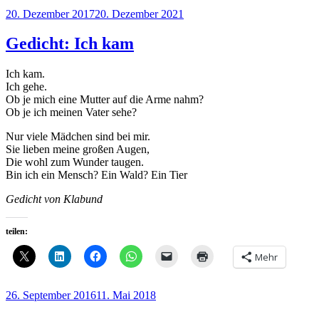
Veröffentlicht
20. Dezember 2017
20. Dezember 2021
am
Gedicht: Ich kam
Ich kam.
Ich gehe.
Ob je mich eine Mutter auf die Arme nahm?
Ob je ich meinen Vater sehe?
Nur viele Mädchen sind bei mir.
Sie lieben meine großen Augen,
Die wohl zum Wunder taugen.
Bin ich ein Mensch? Ein Wald? Ein Tier
Gedicht von Klabund
teilen:
Mehr
Veröffentlicht
26. September 2016
11. Mai 2018
am