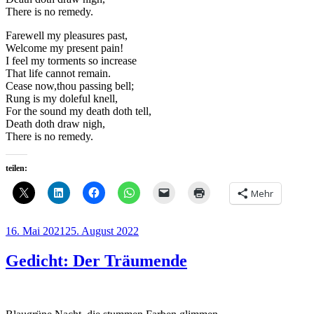
There is no remedy.
Farewell my pleasures past,
Welcome my present pain!
I feel my torments so increase
That life cannot remain.
Cease now,thou passing bell;
Rung is my doleful knell,
For the sound my death doth tell,
Death doth draw nigh,
There is no remedy.
teilen:
Mehr
Veröffentlicht
16. Mai 2021
25. August 2022
am
Gedicht: Der Träumende