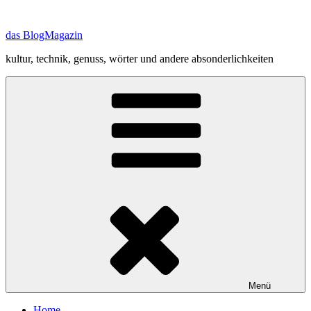
Zum
Inhalt
das BlogMagazin
springen
kultur, technik, genuss, wörter und andere absonderlichkeiten
Menü
Home