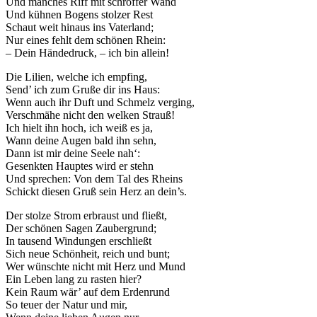
Und manches Riff mit schroffer Wand
Und kühnen Bogens stolzer Rest
Schaut weit hinaus ins Vaterland;
Nur eines fehlt dem schönen Rhein:
– Dein Händedruck, – ich bin allein!
Die Lilien, welche ich empfing,
Send’ ich zum Gruße dir ins Haus:
Wenn auch ihr Duft und Schmelz verging,
Verschmähe nicht den welken Strauß!
Ich hielt ihn hoch, ich weiß es ja,
Wann deine Augen bald ihn sehn,
Dann ist mir deine Seele nah‘:
Gesenkten Hauptes wird er stehn
Und sprechen: Von dem Tal des Rheins
Schickt diesen Gruß sein Herz an dein’s.
Der stolze Strom erbraust und fließt,
Der schönen Sagen Zaubergrund;
In tausend Windungen erschließt
Sich neue Schönheit, reich und bunt;
Wer wünschte nicht mit Herz und Mund
Ein Leben lang zu rasten hier?
Kein Raum wär’ auf dem Erdenrund
So teuer der Natur und mir,