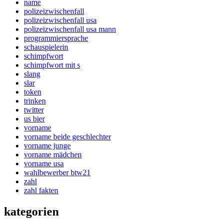
name
polizeizwischenfall
polizeizwischenfall usa
polizeizwischenfall usa mann
programmiersprache
schauspielerin
schimpfwort
schimpfwort mit s
slang
slar
token
trinken
twitter
us bier
vorname
vorname beide geschlechter
vorname junge
vorname mädchen
vorname usa
wahlbewerber btw21
zahl
zahl fakten
kategorien