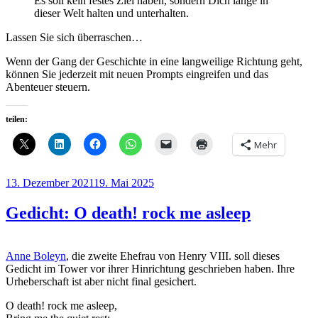
Es soll kein festes Ziel haben, sondern Dich lange in
dieser Welt halten und unterhalten.
Lassen Sie sich überraschen…
Wenn der Gang der Geschichte in eine langweilige Richtung geht,
können Sie jederzeit mit neuen Prompts eingreifen und das
Abenteuer steuern.
teilen:
Mehr
Veröffentlicht
13. Dezember 2021
19. Mai 2025
am
Gedicht: O death! rock me asleep
Anne Boleyn
, die zweite Ehefrau von Henry VIII. soll dieses
Gedicht im Tower vor ihrer Hinrichtung geschrieben haben. Ihre
Urheberschaft ist aber nicht final gesichert.
O death! rock me asleep,