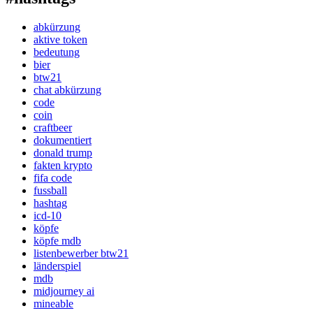
abkürzung
aktive token
bedeutung
bier
btw21
chat abkürzung
code
coin
craftbeer
dokumentiert
donald trump
fakten krypto
fifa code
fussball
hashtag
icd-10
köpfe
köpfe mdb
listenbewerber btw21
länderspiel
mdb
midjourney ai
mineable