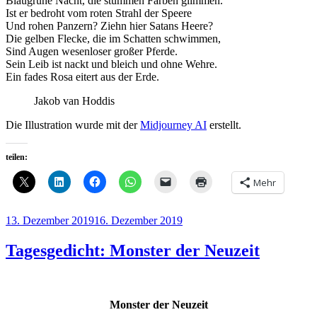
Blaugrüne Nacht, die stummen Farben glimmen.
Ist er bedroht vom roten Strahl der Speere
Und rohen Panzern? Ziehn hier Satans Heere?
Die gelben Flecke, die im Schatten schwimmen,
Sind Augen wesenloser großer Pferde.
Sein Leib ist nackt und bleich und ohne Wehre.
Ein fades Rosa eitert aus der Erde.
Jakob van Hoddis
Die Illustration wurde mit der
Midjourney AI
erstellt.
teilen:
Mehr
Veröffentlicht
13. Dezember 2019
16. Dezember 2019
am
Tagesgedicht: Monster der Neuzeit
Monster der Neuzeit