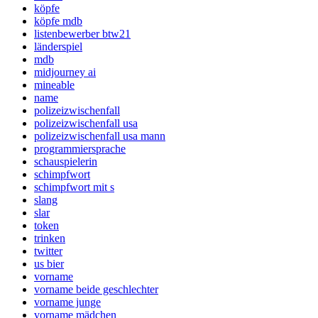
köpfe
köpfe mdb
listenbewerber btw21
länderspiel
mdb
midjourney ai
mineable
name
polizeizwischenfall
polizeizwischenfall usa
polizeizwischenfall usa mann
programmiersprache
schauspielerin
schimpfwort
schimpfwort mit s
slang
slar
token
trinken
twitter
us bier
vorname
vorname beide geschlechter
vorname junge
vorname mädchen