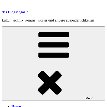
Zum
Inhalt
das BlogMagazin
springen
kultur, technik, genuss, wörter und andere absonderlichkeiten
Menü
Home