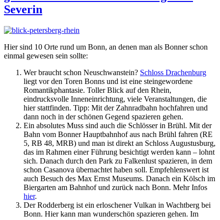
Severin
Hier sind 10 Orte rund um Bonn, an denen man als Bonner schon
einmal gewesen sein sollte:
Wer braucht schon Neuschwanstein?
Schloss Drachenburg
liegt vor den Toren Bonns und ist eine steingewordene
Romantikphantasie. Toller Blick auf den Rhein,
eindrucksvolle Inneneinrichtung, viele Veranstaltungen, die
hier stattfinden. Tipp: Mit der Zahnradbahn hochfahren und
dann noch in der schönen Gegend spazieren gehen.
Ein absolutes Muss sind auch die Schlösser in Brühl. Mit der
Bahn vom Bonner Hauptbahnhof aus nach Brühl fahren (RE
5, RB 48, MRB) und man ist direkt an Schloss Augustusburg,
das im Rahmen einer Führung besichtigt werden kann – lohnt
sich. Danach durch den Park zu Falkenlust spazieren, in dem
schon Casanova übernachtet haben soll. Empfehlenswert ist
auch Besuch des Max Ernst Museums. Danach ein Kölsch im
Biergarten am Bahnhof und zurück nach Bonn. Mehr Infos
hier
.
Der Rodderberg ist ein erloschener Vulkan in Wachtberg bei
Bonn. Hier kann man wunderschön spazieren gehen. Im