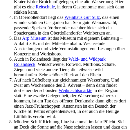
Krater ist der Broichhof gelegen, eine alte Wasserburg. Hier
gibt es eine
Reitschule
, in deren Gastronomie man sich dann
stärken kann.
In Oberdollendorf liegt das
Weinhaus Gut Sülz
, das einen
wunderschönen Gastgarten hat. Sehr gute Weinauswahl,
passende Speisen. Vorher oder nachher bietet sich ein
Spaziergang in den Oberdollendorfer Weinbergen an.
Das
Arp Museum
ist das Museum mit eigenem Bahnsteig –
Anfahrt z.B. mit der Mittelrheinbahn. Wechselnde
Ausstellungen und viele Veranstaltungen von Lesungen über
Konzerte und Workshops.
Auch in Rolandseck liegt der
Wald- und Wildpark
Rolandseck
. Wildschweine, Rotwild, Mufflons, Schafe,
Ziegen und viele andere Tiere, die teilweise wild
herumlaufen. Sehr schöner Blick auf den Rhein.
Auf nach Lüftelberg zur gleichnamigen Wasserburg. Und
zwar am Wochenende des 3. Advent – denn dann findet
dort einer der schönsten
Weihnachtsmärkte
in der Region
statt. Eine zweite Gelegenheit, der Wasserburg näher zu
kommen, ist am Tag des offenen Denkmals: dann gibt es dort
einen Jazz-Frühschoppen. Ansonsten ist ein Besuch der
Kirche St. Petrus empfehlenswert, in der auch die Heilige
Lüfthildis verehrt wird.
Mit dem Schiff Richtung Linz ist einmal im Jahr Pflicht. Sich
an Deck die Sonne auf die Nase scheinen lassen und dazu ein