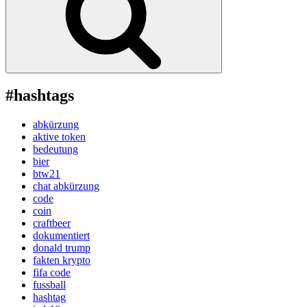
#hashtags
abkürzung
aktive token
bedeutung
bier
btw21
chat abkürzung
code
coin
craftbeer
dokumentiert
donald trump
fakten krypto
fifa code
fussball
hashtag