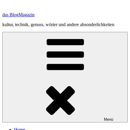
Zum
Inhalt
das BlogMagazin
springen
kultur, technik, genuss, wörter und andere absonderlichkeiten
Menü
Home