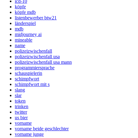
icd-10
köpfe
köpfe mdb
listenbewerber btw21
länderspiel
mdb
midjourney ai
mineable
name
polizeizwischenfall
polizeizwischenfall usa
polizeizwischenfall usa mann
programmiersprache
schauspielerin
schimpfwort
schimpfwort mit s
slang
slar
token
trinken
twitter
us bier
vorname
vorname beide geschlechter
vorname junge