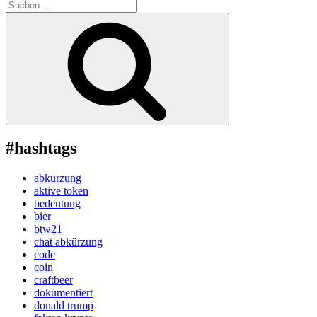
Suche
nach:
Suchen
#hashtags
abkürzung
aktive token
bedeutung
bier
btw21
chat abkürzung
code
coin
craftbeer
dokumentiert
donald trump