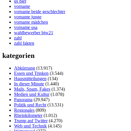
us bier
vorname
vorname beide geschlechter
vorname junge
vorname mädchen
vorname usa
wahlbewerber btw21
zahl
zahl fakten
kategorien
Abkürzung
(13.917)
Essen und Trinken
(3.544)
Hausmitteilungen
(134)
In dieser Minute
(1.440)
Mails, Spam, Fakes
(1.374)
Medien und Kultur
(1.078)
Panorama
(29.947)
Politik und Recht
(13.531)
Regionales
(809)
Rheinkilometer
(1.012)
Trump auf Twitter
(4.270)
Web und Technik
(4.145)