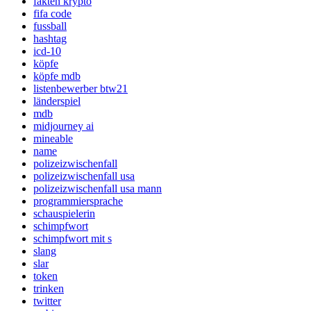
fakten krypto
fifa code
fussball
hashtag
icd-10
köpfe
köpfe mdb
listenbewerber btw21
länderspiel
mdb
midjourney ai
mineable
name
polizeizwischenfall
polizeizwischenfall usa
polizeizwischenfall usa mann
programmiersprache
schauspielerin
schimpfwort
schimpfwort mit s
slang
slar
token
trinken
twitter