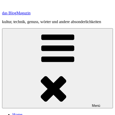
Zum
Inhalt
das BlogMagazin
springen
kultur, technik, genuss, wörter und andere absonderlichkeiten
Menü
Home