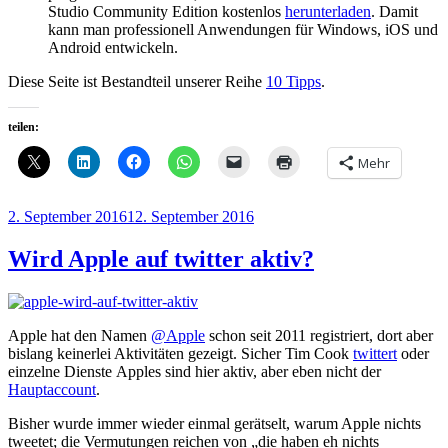
Studio Community Edition kostenlos
herunterladen
. Damit
kann man professionell Anwendungen für Windows, iOS und
Android entwickeln.
Diese Seite ist Bestandteil unserer Reihe
10 Tipps
.
teilen:
Mehr
Veröffentlicht
2. September 2016
12. September 2016
am
Wird Apple auf twitter aktiv?
Apple hat den Namen
@Apple
schon seit 2011 registriert, dort aber
bislang keinerlei Aktivitäten gezeigt. Sicher Tim Cook
twittert
oder
einzelne Dienste Apples sind hier aktiv, aber eben nicht der
Hauptaccount
.
Bisher wurde immer wieder einmal gerätselt, warum Apple nichts
tweetet; die Vermutungen reichen von „die haben eh nichts