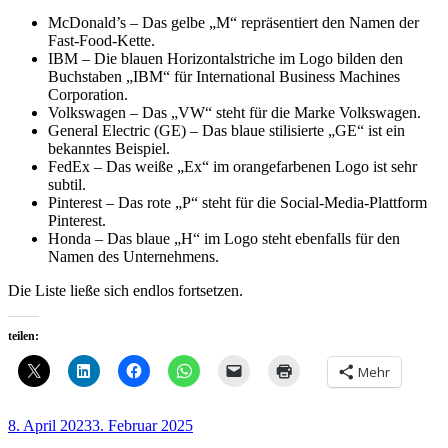
McDonald’s – Das gelbe „M“ repräsentiert den Namen der
Fast-Food-Kette.
IBM – Die blauen Horizontalstriche im Logo bilden den
Buchstaben „IBM“ für International Business Machines
Corporation.
Volkswagen – Das „VW“ steht für die Marke Volkswagen.
General Electric (GE) – Das blaue stilisierte „GE“ ist ein
bekanntes Beispiel.
FedEx – Das weiße „Ex“ im orangefarbenen Logo ist sehr
subtil.
Pinterest – Das rote „P“ steht für die Social-Media-Plattform
Pinterest.
Honda – Das blaue „H“ im Logo steht ebenfalls für den
Namen des Unternehmens.
Die Liste ließe sich endlos fortsetzen.
teilen:
Mehr
Veröffentlicht
8. April 2023
3. Februar 2025
am