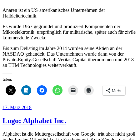
Anaren ist ein US-amerikanisches Unternehmen der
Halbleitertechnik.
Es wurde 1967 gegründet und produziert Komponenten der
Mikroelektronik, ursprünglich für militärische, später auch für zivile
kommerzielle Zwecke.
Bis zum Delisting im Jahre 2014 wurden seine Aktien an der
NASDAQ gehandelt. Das Unternehmen wurde dann von der
Private-Equity-Gesellschaft Veritas Capital übernommen und 2018
an TTM Technologies weiterverkauft.
teilen:
Mehr
Veröffentlicht
17. März 2018
am
Logo: Alphabet Inc.
Alphabet ist die Muttergesellschaft von Google, tritt aber nicht groß
in der breiten Öffentlichkeit in Erscheinung. Kein Wunder, dass das