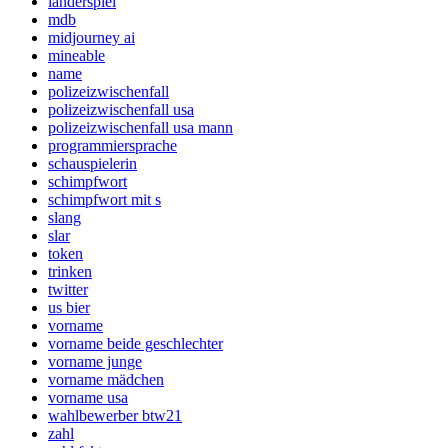
länderspiel
mdb
midjourney ai
mineable
name
polizeizwischenfall
polizeizwischenfall usa
polizeizwischenfall usa mann
programmiersprache
schauspielerin
schimpfwort
schimpfwort mit s
slang
slar
token
trinken
twitter
us bier
vorname
vorname beide geschlechter
vorname junge
vorname mädchen
vorname usa
wahlbewerber btw21
zahl