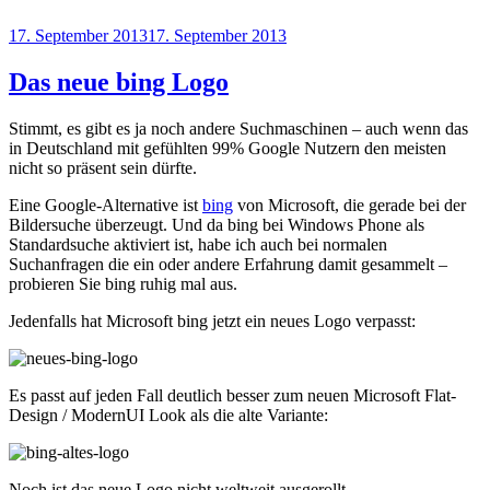
Veröffentlicht
17. September 2013
17. September 2013
am
Das neue bing Logo
Stimmt, es gibt es ja noch andere Suchmaschinen – auch wenn das
in Deutschland mit gefühlten 99% Google Nutzern den meisten
nicht so präsent sein dürfte.
Eine Google-Alternative ist
bing
von Microsoft, die gerade bei der
Bildersuche überzeugt. Und da bing bei Windows Phone als
Standardsuche aktiviert ist, habe ich auch bei normalen
Suchanfragen die ein oder andere Erfahrung damit gesammelt –
probieren Sie bing ruhig mal aus.
Jedenfalls hat Microsoft bing jetzt ein neues Logo verpasst:
Es passt auf jeden Fall deutlich besser zum neuen Microsoft Flat-
Design / ModernUI Look als die alte Variante:
Noch ist das neue Logo nicht weltweit ausgerollt.