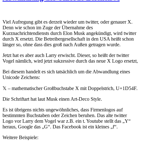
Viel Aufregung gibt es derzeit wieder um twitter, oder genauer X.
Denn wie schon im Zuge der Übernahme des
Kurznachrichtendiensts durch Elon Musk angekündigt, wird twitter
durch X ersetzt. Die Betreibergesellschaft in den USA heißt schon
länger so, ohne dass dies groß nach Außen getragen wurde.
Jetzt hat es aber auch Larry erwischt. Dieser, so heißt der twitter
Vogel nämlich, wird jetzt sukzessive durch das neue X Logo ersetzt,
Bei diesem handelt es sich tatsächlich um die Abwandlung eines
Unicode Zeichens:
𝕏 – mathematischer Großbuchstabe X mit Doppelstrich, U+1D54F.
Die Schriftart hat laut Musk einen Art-Deco Style.
Es ist übrigens nichts ungewöhnliches, dass Firmenlogos auf
bestimmten Buchstaben oder Zeichen beruhen. Das alte twitter
Logo vor Larry dem Vogel war z.B. ein t. Youtube stellt das „Y“
heraus, Google das „G“. Das Facebook ist ein kleines „f“.
Weitere Beispiele: