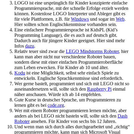
LOGO ist eine ursprünglich für Kinder konzipierte einfache
Programmiersprache, mit der schnelle Erfolge erzielt werden
können. Kostenlose LOGO Interpreter und Ableger gibt es
für viele Plattformen, z.B. für
Windows
und sogar im
Web
.
Hier sollten schon Englischkenntnisse vorhanden sein.
Eine einfachere Programmiersprache ist KidsPL (Kid’s
Programming Language), die es auch auf deutsch gibt.
Dadurch auch für jüngere Kinder geeignet. Hier sind mehr
Infos
dazu
.
Relativ teuer sind zwar die
LEGO Mindstorms Roboter
, hier
kann man aber nicht nur verschiedene Roboter bauen,
sondern diese mit einer einfachen Programmieroberfläche
zum Leben erwecken. Für Kinder ab 10 und älter.
Kodu
ist eine Möglichkeit, selbst sehr einfach Spiele zu
entwickeln. Englische Sprachkenntnisse sind erforderlich.
Wer gerne bastelt, programmiert und sich mit LEGO nicht so
auseinandersetzen will, sollte sich den
Raspberry Pi
einmal
näher anschauen. Würde ich ab 14 empfehlen.
Gute Kurse in deutscher Sprache, um Programmieren zu
lernen gibt es bei
code.org
.
Wer mit einem Roboter programmieren lernen möchte, aber
anders als bei LEGO nicht basteln will, sollte sich den
Dash
Roboter
ansehen. Für Kinder von sechs bis 12 Jahren.
Und wenn man sich durch alles durchgearbeitet und „richtig“
programmieren möchte, kann man sich Microsoft Visual