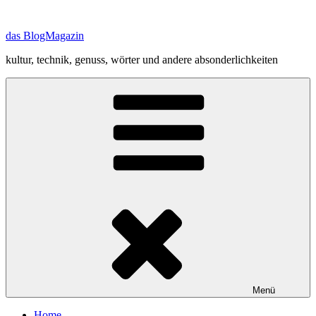
Zum
Inhalt
das BlogMagazin
springen
kultur, technik, genuss, wörter und andere absonderlichkeiten
Menü
Home