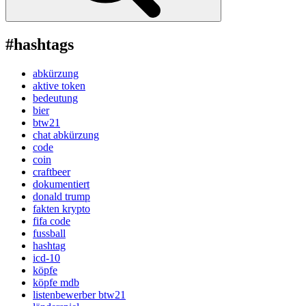
#hashtags
abkürzung
aktive token
bedeutung
bier
btw21
chat abkürzung
code
coin
craftbeer
dokumentiert
donald trump
fakten krypto
fifa code
fussball
hashtag
icd-10
köpfe
köpfe mdb
listenbewerber btw21