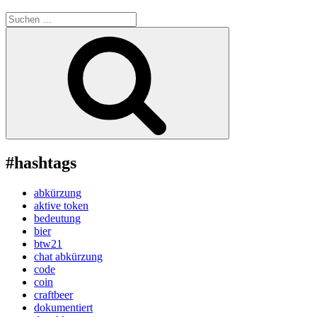
Suche
nach:
Suchen
#hashtags
abkürzung
aktive token
bedeutung
bier
btw21
chat abkürzung
code
coin
craftbeer
dokumentiert