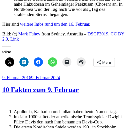
nahe Hakudōsan im Geheimlager Paektusan (Chōsen) an. In
Nordkorea wird der Tag nach wie vor als „Tag des
strahlenden Sterns“ begangen.
Hier sind
weitere Infos rund um den 16. Februar
.
Bild: (c)
Mark Fahey
from Sydney, Australia –
DSCF3019
,
CC BY
2.0
,
Link
teilen:
Mehr
Veröffentlicht
9. Februar 2016
9. Februar 2024
am
10 Fakten zum 9. Februar
Apollonia, Katharina und Julian haben heute Namenstag.
Im Jahr 1900 stiftet der amerikanische Tennisspieler Dwight
Filley Davis den nach ihm benannten Davis-Cup.
Die ersten Nordischen Spiele werden 1901 in Stockholm