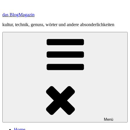
Zum
Inhalt
das BlogMagazin
springen
kultur, technik, genuss, wörter und andere absonderlichkeiten
Menü
Home