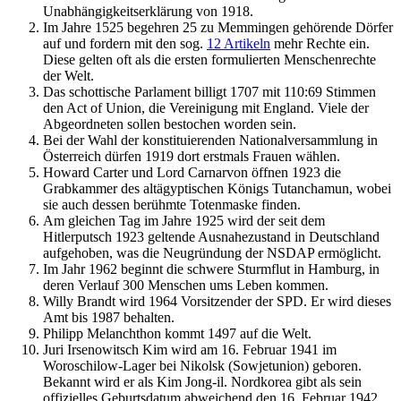
Unabhängigkeitserklärung von 1918.
Im Jahre 1525 begehren 25 zu Memmingen gehörende Dörfer
auf und fordern mit den sog.
12 Artikeln
mehr Rechte ein.
Diese gelten oft als die ersten formulierten Menschenrechte
der Welt.
Das schottische Parlament billigt 1707 mit 110:69 Stimmen
den Act of Union, die Vereinigung mit England. Viele der
Abgeordneten sollen bestochen worden sein.
Bei der Wahl der konstituierenden Nationalversammlung in
Österreich dürfen 1919 dort erstmals Frauen wählen.
Howard Carter und Lord Carnarvon öffnen 1923 die
Grabkammer des altägyptischen Königs Tutanchamun, wobei
sie auch dessen berühmte Totenmaske finden.
Am gleichen Tag im Jahre 1925 wird der seit dem
Hitlerputsch 1923 geltende Ausnahezustand in Deutschland
aufgehoben, was die Neugründung der NSDAP ermöglicht.
Im Jahr 1962 beginnt die schwere Sturmflut in Hamburg, in
deren Verlauf 300 Menschen ums Leben kommen.
Willy Brandt wird 1964 Vorsitzender der SPD. Er wird dieses
Amt bis 1987 behalten.
Philipp Melanchthon kommt 1497 auf die Welt.
Juri Irsenowitsch Kim wird am 16. Februar 1941 im
Woroschilow-Lager bei Nikolsk (Sowjetunion) geboren.
Bekannt wird er als Kim Jong-il. Nordkorea gibt als sein
offizielles Geburtsdatum abweichend den 16. Februar 1942