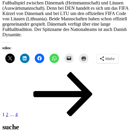
Fußballspiel zwischen Dänemark (Heimmannschaft) und Litauen
(Auswärtsmannschaft). Denn bei DEN handelt es sich um das FIFA
Kürzel von Dänemark und bei LTU um den offiziellen FIFA Code
von Litauen (Lithuania). Beide Mannschaften haben schon offiziell
gegeneinander gespielt. Dänemark verfügt über eine lange
Fußballtradition. Der Spitzname des Nationalteams ist auch Danish
Dynamite.
teilen:
Mehr
Seitennummerierung
Seite
Seite
Seite
Nächste
Seite
der
Beiträge
1
2
…
4
suche