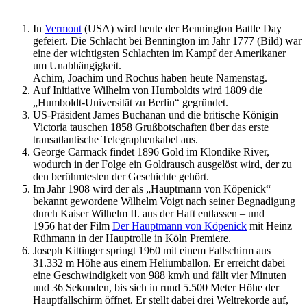
In
Vermont
(USA) wird heute der Bennington Battle Day
gefeiert. Die Schlacht bei Bennington im Jahr 1777 (Bild) war
eine der wichtigsten Schlachten im Kampf der Amerikaner
um Unabhängigkeit.
Achim, Joachim und Rochus haben heute Namenstag.
Auf Initiative Wilhelm von Humboldts wird 1809 die
„Humboldt-Universität zu Berlin“ gegründet.
US-Präsident James Buchanan und die britische Königin
Victoria tauschen 1858 Grußbotschaften über das erste
transatlantische Telegraphenkabel aus.
George Carmack findet 1896 Gold im Klondike River,
wodurch in der Folge ein Goldrausch ausgelöst wird, der zu
den berühmtesten der Geschichte gehört.
Im Jahr 1908 wird der als „Hauptmann von Köpenick“
bekannt gewordene Wilhelm Voigt nach seiner Begnadigung
durch Kaiser Wilhelm II. aus der Haft entlassen – und
1956 hat der Film
Der Hauptmann von Köpenick
mit Heinz
Rühmann in der Hauptrolle in Köln Premiere.
Joseph Kittinger springt 1960 mit einem Fallschirm aus
31.332 m Höhe aus einem Heliumballon. Er erreicht dabei
eine Geschwindigkeit von 988 km/h und fällt vier Minuten
und 36 Sekunden, bis sich in rund 5.500 Meter Höhe der
Hauptfallschirm öffnet. Er stellt dabei drei Weltrekorde auf,