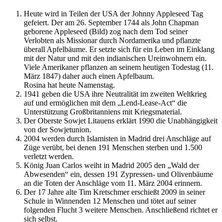
Heute wird in Teilen der USA der Johnny Appleseed Tag
gefeiert. Der am 26. September 1744 als John Chapman
geborene Appleseed (Bild) zog nach dem Tod seiner
Verlobten als Missionar durch Nordamerika und pflanzte
überall Apfelbäume. Er setzte sich für ein Leben im Einklang
mit der Natur und mit den indianischen Ureinwohnern ein.
Viele Amerikaner pflanzen an seinem heutigen Todestag (11.
März 1847) daher auch einen Apfelbaum.
Rosina hat heute Namenstag.
1941 geben die USA ihre Neutralität im zweiten Weltkrieg
auf und ermöglichen mit dem „Lend-Lease-Act“ die
Unterstützung Großbritanniens mit Kriegsmaterial.
Der Oberste Sowjet Litauens erklärt 1990 die Unabhängigkeit
von der Sowjetunion.
2004 werden durch Islamisten in Madrid drei Anschläge auf
Züge verübt, bei denen 191 Menschen sterben und 1.500
verletzt werden.
König Juan Carlos weiht in Madrid 2005 den „Wald der
Abwesenden“ ein, dessen 191 Zypressen- und Olivenbäume
an die Toten der Anschläge vom 11. März 2004 erinnern.
Der 17 Jahre alte Tim Kretschmer erschießt 2009 in seiner
Schule in Winnenden 12 Menschen und tötet auf seiner
folgenden Flucht 3 weitere Menschen. Anschließend richtet er
sich selbst.