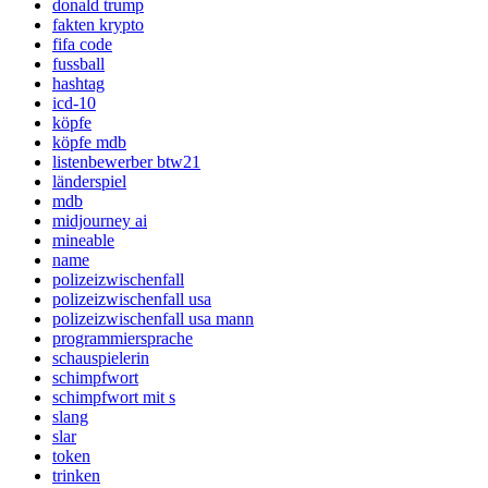
donald trump
fakten krypto
fifa code
fussball
hashtag
icd-10
köpfe
köpfe mdb
listenbewerber btw21
länderspiel
mdb
midjourney ai
mineable
name
polizeizwischenfall
polizeizwischenfall usa
polizeizwischenfall usa mann
programmiersprache
schauspielerin
schimpfwort
schimpfwort mit s
slang
slar
token
trinken