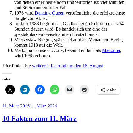
von denen einer heute noch unübertroffen ist: vier Minuten
und 36 Sekunden freier Fall.
1976 wird
Dancing Queen
veröffentlicht, die erfolgreichste
Single von Abba.
Im Jahr 1988 beginnt das Gladbecker Geiseldrama, das 54
Stunden dauern wird. Es handelt sich um eine der
spektakulärsten Geiselnahmen Deutschlands.
Mieczysław Biegun, später bekannt als Menachem Begin,
kommt 1913 auf die Welt.
Madonna Louise Ciccone, bekannt einfach als
Madonna
,
wird 1958 geboren.
Hier finden Sie
weitere Infos rund um den 16. August
.
teilen:
Mehr
Veröffentlicht
11. März 2016
11. März 2024
am
10 Fakten zum 11. März