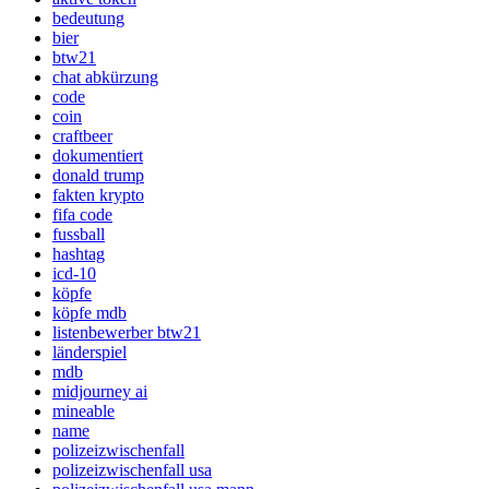
bedeutung
bier
btw21
chat abkürzung
code
coin
craftbeer
dokumentiert
donald trump
fakten krypto
fifa code
fussball
hashtag
icd-10
köpfe
köpfe mdb
listenbewerber btw21
länderspiel
mdb
midjourney ai
mineable
name
polizeizwischenfall
polizeizwischenfall usa