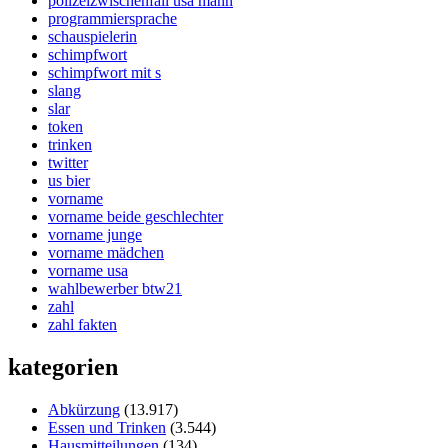
polizeizwischenfall usa mann
programmiersprache
schauspielerin
schimpfwort
schimpfwort mit s
slang
slar
token
trinken
twitter
us bier
vorname
vorname beide geschlechter
vorname junge
vorname mädchen
vorname usa
wahlbewerber btw21
zahl
zahl fakten
kategorien
Abkürzung
(13.917)
Essen und Trinken
(3.544)
Hausmitteilungen
(134)