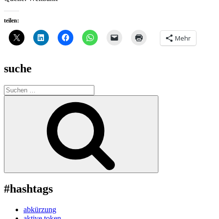
teilen:
Mehr
suche
Suche
nach:
Suchen
#hashtags
abkürzung
aktive token