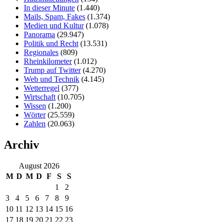
In dieser Minute
(1.440)
Mails, Spam, Fakes
(1.374)
Medien und Kultur
(1.078)
Panorama
(29.947)
Politik und Recht
(13.531)
Regionales
(809)
Rheinkilometer
(1.012)
Trump auf Twitter
(4.270)
Web und Technik
(4.145)
Wetterregel
(377)
Wirtschaft
(10.705)
Wissen
(1.200)
Wörter
(25.559)
Zahlen
(20.063)
Archiv
August 2026
M
D
M
D
F
S
S
1
2
3
4
5
6
7
8
9
10
11
12
13
14
15
16
17
18
19
20
21
22
23