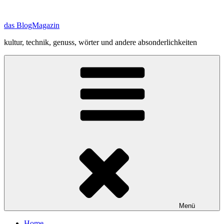
Zum
Inhalt
das BlogMagazin
springen
kultur, technik, genuss, wörter und andere absonderlichkeiten
Menü
Home