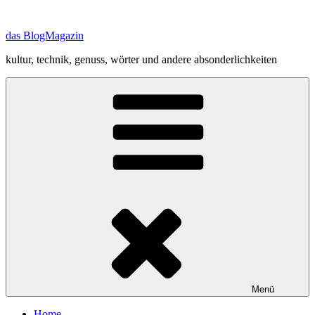
Zum
Inhalt
das BlogMagazin
springen
kultur, technik, genuss, wörter und andere absonderlichkeiten
Menü
Home