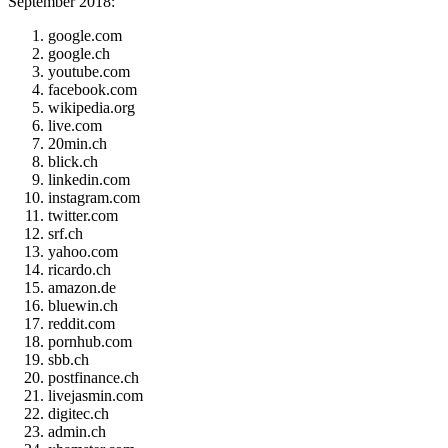
September 2018:
google.com
google.ch
youtube.com
facebook.com
wikipedia.org
live.com
20min.ch
blick.ch
linkedin.com
instagram.com
twitter.com
srf.ch
yahoo.com
ricardo.ch
amazon.de
bluewin.ch
reddit.com
pornhub.com
sbb.ch
postfinance.ch
livejasmin.com
digitec.ch
admin.ch