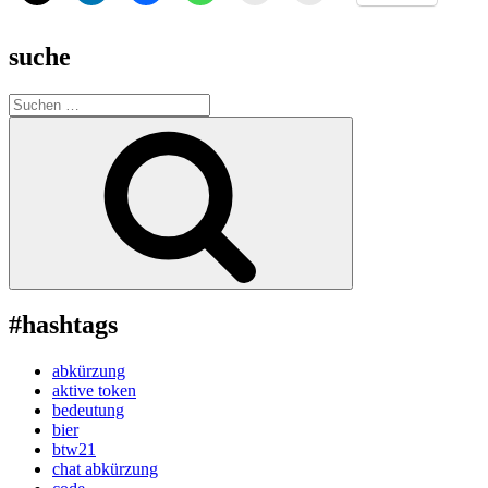
suche
Suche
nach:
Suchen
#hashtags
abkürzung
aktive token
bedeutung
bier
btw21
chat abkürzung