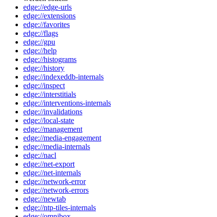
edge://edge-urls
edge://extensions
edge://favorites
edge://flags
edge://gpu
edge://help
edge://histograms
edge://history
edge://indexeddb-internals
edge://inspect
edge://interstitials
edge://interventions-internals
edge://invalidations
edge://local-state
edge://management
edge://media-engagement
edge://media-internals
edge://nacl
edge://net-export
edge://net-internals
edge://network-error
edge://network-errors
edge://newtab
edge://ntp-tiles-internals
edge://omnibox