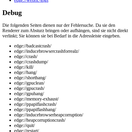
edge://webrtc-logs
Debug
Die folgenden Seiten dienen nur der Fehlersuche. Da sie den
Renderer zum Absturz bringen oder aufhängen, sind sie nicht direkt
verlinkt; Sie können sie bei Bedarf in die Adressleiste eingeben.
edge://badcastcrash/
edge://inducebrowsercrashforrealz/
edge://crash/
edge://crashdump/
edge://kill/
edge://hang/
edge://shorthang/
edge://gpuclean/
edge://gpucrash/
edge://gpuhang/
edge://memory-exhaust/
edge://ppapiflashcrash/
edge://ppapiflashhang/
edge://inducebrowserheapcorruption/
edge://heapcorruptioncrash/
edge://quit/
edge://restart/