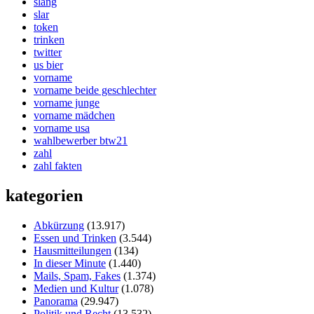
slang
slar
token
trinken
twitter
us bier
vorname
vorname beide geschlechter
vorname junge
vorname mädchen
vorname usa
wahlbewerber btw21
zahl
zahl fakten
kategorien
Abkürzung
(13.917)
Essen und Trinken
(3.544)
Hausmitteilungen
(134)
In dieser Minute
(1.440)
Mails, Spam, Fakes
(1.374)
Medien und Kultur
(1.078)
Panorama
(29.947)
Politik und Recht
(13.532)