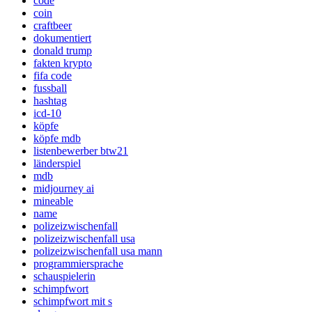
code
coin
craftbeer
dokumentiert
donald trump
fakten krypto
fifa code
fussball
hashtag
icd-10
köpfe
köpfe mdb
listenbewerber btw21
länderspiel
mdb
midjourney ai
mineable
name
polizeizwischenfall
polizeizwischenfall usa
polizeizwischenfall usa mann
programmiersprache
schauspielerin
schimpfwort
schimpfwort mit s