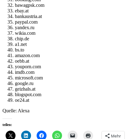
bawagpsk.com
ebay.at
bankaustria.at
paypal.com
yandex.ru
wikia.com
chip.de
a1.net
bs.to
amazon.com
oebb.at
youporn.com
imdb.com
microsoft.com
google.ru
geizhals.at
blogspot.com
oe24.at
Quelle: Alexa
teilen:
Mehr