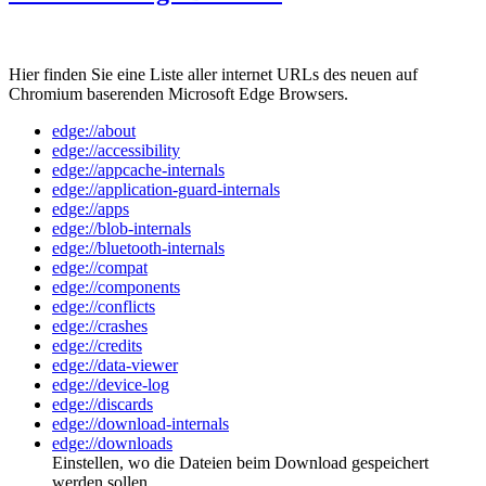
Hier finden Sie eine Liste aller internet URLs des neuen auf
Chromium baserenden Microsoft Edge Browsers.
edge://about
edge://accessibility
edge://appcache-internals
edge://application-guard-internals
edge://apps
edge://blob-internals
edge://bluetooth-internals
edge://compat
edge://components
edge://conflicts
edge://crashes
edge://credits
edge://data-viewer
edge://device-log
edge://discards
edge://download-internals
edge://downloads
Einstellen, wo die Dateien beim Download gespeichert
werden sollen.