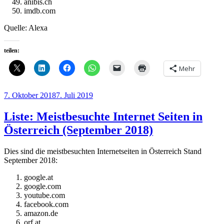
anibis.ch
imdb.com
Quelle: Alexa
teilen:
Mehr
Veröffentlicht
7. Oktober 2018
7. Juli 2019
am
Liste: Meistbesuchte Internet Seiten in
Österreich (September 2018)
Dies sind die meistbesuchten Internetseiten in Österreich Stand
September 2018:
google.at
google.com
youtube.com
facebook.com
amazon.de
orf.at