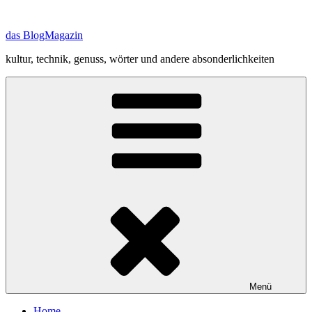
Zum
Inhalt
das BlogMagazin
springen
kultur, technik, genuss, wörter und andere absonderlichkeiten
Menü
Home