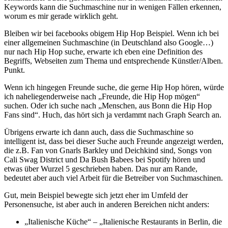
Keywords kann die Suchmaschine nur in wenigen Fällen erkennen,
worum es mir gerade wirklich geht.
Bleiben wir bei facebooks obigem Hip Hop Beispiel. Wenn ich bei
einer allgemeinen Suchmaschine (in Deutschland also Google…)
nur nach Hip Hop suche, erwarte ich eben eine Definition des
Begriffs, Webseiten zum Thema und entsprechende Künstler/Alben.
Punkt.
Wenn ich hingegen Freunde suche, die gerne Hip Hop hören, würde
ich naheliegenderweise nach „Freunde, die Hip Hop mögen“
suchen. Oder ich suche nach „Menschen, aus Bonn die Hip Hop
Fans sind“. Huch, das hört sich ja verdammt nach Graph Search an.
Übrigens erwarte ich dann auch, dass die Suchmaschine so
intelligent ist, dass bei dieser Suche auch Freunde angezeigt werden,
die z.B. Fan von Gnarls Barkley und Deichkind sind, Songs von
Cali Swag District und Da Bush Babees bei Spotify hören und
etwas über Wurzel 5 geschrieben haben. Das nur am Rande,
bedeutet aber auch viel Arbeit für die Betreiber von Suchmaschinen.
Gut, mein Beispiel bewegte sich jetzt eher im Umfeld der
Personensuche, ist aber auch in anderen Bereichen nicht anders:
„Italienische Küche“ – „Italienische Restaurants in Berlin, die