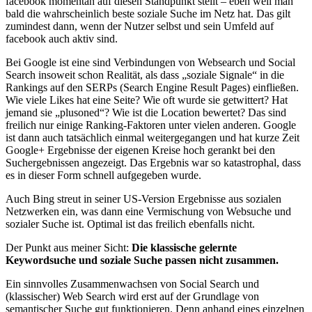
facebook momentan auf diesen Standpunkt stellt – eben weil man
bald die wahrscheinlich beste soziale Suche im Netz hat. Das gilt
zumindest dann, wenn der Nutzer selbst und sein Umfeld auf
facebook auch aktiv sind.
Bei Google ist eine sind Verbindungen von Websearch und Social
Search insoweit schon Realität, als dass „soziale Signale“ in die
Rankings auf den SERPs (Search Engine Result Pages) einfließen.
Wie viele Likes hat eine Seite? Wie oft wurde sie getwittert? Hat
jemand sie „plusoned“? Wie ist die Location bewertet? Das sind
freilich nur einige Ranking-Faktoren unter vielen anderen. Google
ist dann auch tatsächlich einmal weitergegangen und hat kurze Zeit
Google+ Ergebnisse der eigenen Kreise hoch gerankt bei den
Suchergebnissen angezeigt. Das Ergebnis war so katastrophal, dass
es in dieser Form schnell aufgegeben wurde.
Auch Bing streut in seiner US-Version Ergebnisse aus sozialen
Netzwerken ein, was dann eine Vermischung von Websuche und
sozialer Suche ist. Optimal ist das freilich ebenfalls nicht.
Der Punkt aus meiner Sicht:
Die klassische gelernte
Keywordsuche und soziale Suche passen nicht zusammen.
Ein sinnvolles Zusammenwachsen von Social Search und
(klassischer) Web Search wird erst auf der Grundlage von
semantischer Suche gut funktionieren. Denn anhand eines einzelnen