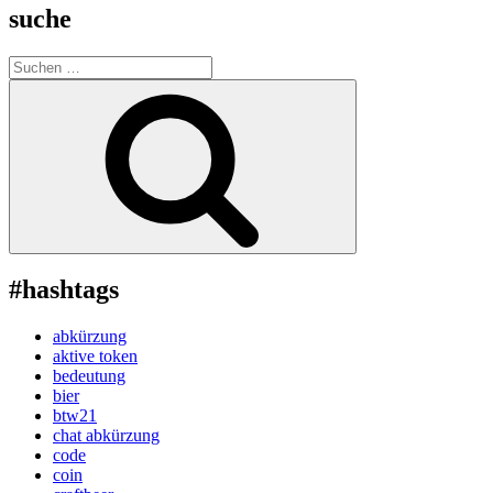
suche
Suche
nach:
Suchen
#hashtags
abkürzung
aktive token
bedeutung
bier
btw21
chat abkürzung
code
coin