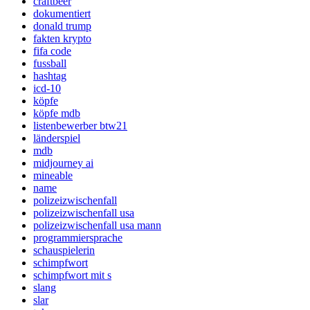
craftbeer
dokumentiert
donald trump
fakten krypto
fifa code
fussball
hashtag
icd-10
köpfe
köpfe mdb
listenbewerber btw21
länderspiel
mdb
midjourney ai
mineable
name
polizeizwischenfall
polizeizwischenfall usa
polizeizwischenfall usa mann
programmiersprache
schauspielerin
schimpfwort
schimpfwort mit s
slang
slar