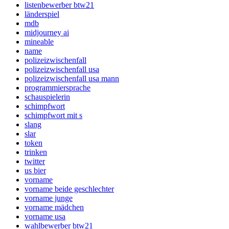
listenbewerber btw21
länderspiel
mdb
midjourney ai
mineable
name
polizeizwischenfall
polizeizwischenfall usa
polizeizwischenfall usa mann
programmiersprache
schauspielerin
schimpfwort
schimpfwort mit s
slang
slar
token
trinken
twitter
us bier
vorname
vorname beide geschlechter
vorname junge
vorname mädchen
vorname usa
wahlbewerber btw21