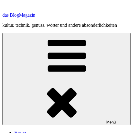
Zum
Inhalt
das BlogMagazin
springen
kultur, technik, genuss, wörter und andere absonderlichkeiten
Menü
Home