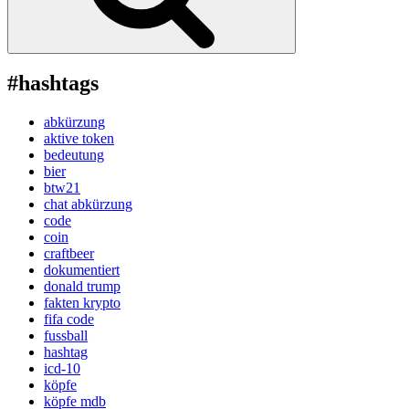
#hashtags
abkürzung
aktive token
bedeutung
bier
btw21
chat abkürzung
code
coin
craftbeer
dokumentiert
donald trump
fakten krypto
fifa code
fussball
hashtag
icd-10
köpfe
köpfe mdb