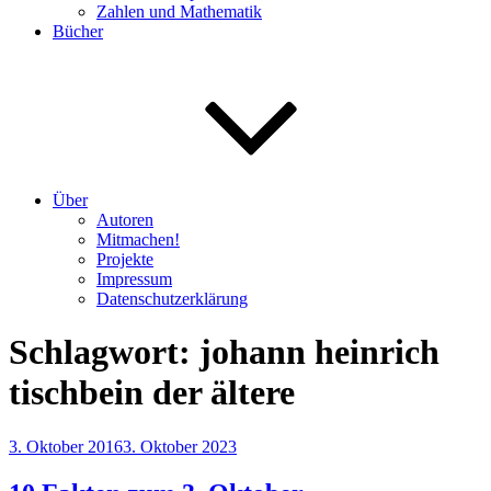
Zahlen und Mathematik
Bücher
Über
Autoren
Mitmachen!
Projekte
Impressum
Datenschutzerklärung
Schlagwort:
johann heinrich
tischbein der ältere
Veröffentlicht
3. Oktober 2016
3. Oktober 2023
am