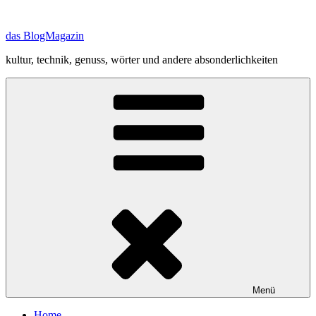
Zum
Inhalt
das BlogMagazin
springen
kultur, technik, genuss, wörter und andere absonderlichkeiten
Menü
Home