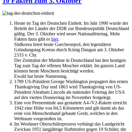
10 Fakten zum 3. Oktober
Heute ist Tag der Deutschen Einheit. Im Jahr 1990 wurde der
Beitritt der Länder der DDR zur Bundesrepublik Deutschland
gültig. Der 3. Oktober wird neuer Nationalfeiertag. Mehr
Fakten dazu gibt es
hier
.
Südkorea feiert heute Gaecheonjeol, den legendären
Gründungstag Koreas durch König Dangun am 3. Oktober
2333 v. Chr.
Der Zentralrat der Muslime in Deutschland hat den heutigen
Tag zum Tag der offenen Moschee erklärt. Im ganzen Land
können heute Moscheen besichtigt werden.
Ewald hat heute Namenstag.
1789 US-Präsident George Washington propagiert den ersten
Thanksgiving Day und 1863 wird Thanksgiving von US-
Präsident Abraham Lincoln als nationaler Feiertag der USA
auf den vierten Donnerstag im November festgelegt.
Eine von Peenemünde aus gestartete A4-/V2-Rakete erreicht
1942 eine Höhe von 84,5 Kilometern und gilt damit als das
erste von Menschenhand gebaute Gerät, welches in den
Weltraum vorgestoßen ist.
Im Werdauer Oberschülerprozess verhängt das Landgericht
Zwickau 1951 langjährige Haftstrafen gegen 19 Schüler, die