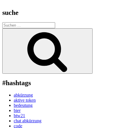
suche
Suche
nach:
Suchen
#hashtags
abkürzung
aktive token
bedeutung
bier
btw21
chat abkürzung
code