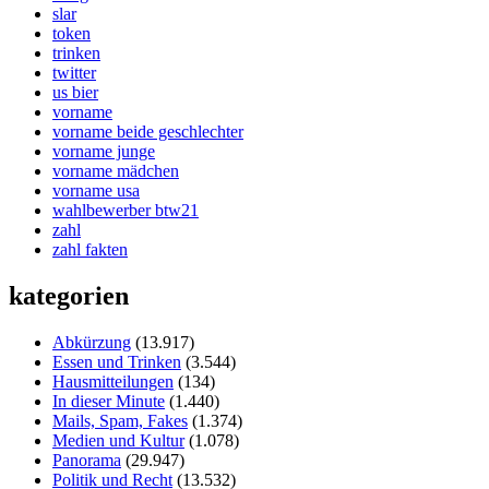
slar
token
trinken
twitter
us bier
vorname
vorname beide geschlechter
vorname junge
vorname mädchen
vorname usa
wahlbewerber btw21
zahl
zahl fakten
kategorien
Abkürzung
(13.917)
Essen und Trinken
(3.544)
Hausmitteilungen
(134)
In dieser Minute
(1.440)
Mails, Spam, Fakes
(1.374)
Medien und Kultur
(1.078)
Panorama
(29.947)
Politik und Recht
(13.532)